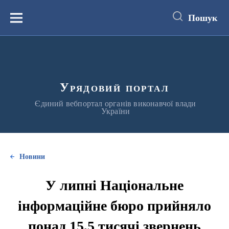
до
основного
Пошук
вмісту
Меню
Урядовий портал
Єдиний вебпортал органів виконавчої влади
України
Новини
У липні Національне
інформаційне бюро прийняло
понад 15,5 тисячі звернень