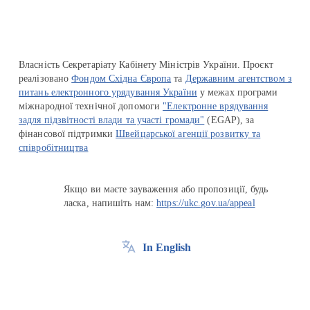
Власність Секретаріату Кабінету Міністрів України. Проєкт
реалізовано
Фондом Східна Європа
та
Державним агентством з
питань електронного урядування України
у межах програми
міжнародної технічної допомоги
"Електронне врядування
задля підзвітності влади та участі громади"
(EGAP), за
фінансової підтримки
Швейцарської агенції розвитку та
співробітництва
Якщо ви маєте зауваження або пропозиції, будь
ласка, напишіть нам:
https://ukc.gov.ua/appeal
In English