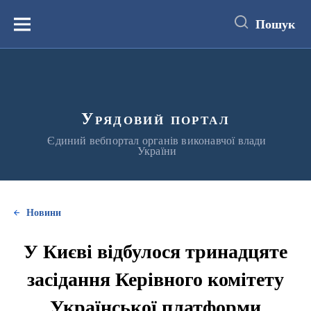
до
основного
Пошук
вмісту
Меню
Урядовий портал
Єдиний вебпортал органів виконавчої влади
України
Новини
У Києві відбулося тринадцяте
засідання Керівного комітету
Української платформи