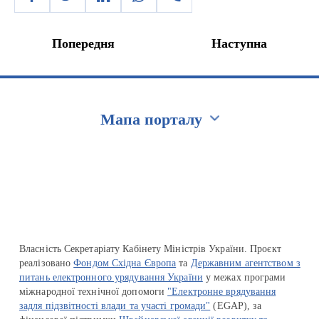
Попередня
Наступна
Мапа порталу
Перейти на сайт Ukraine.ua
Власність Секретаріату Кабінету Міністрів України. Проєкт
реалізовано
Фондом Східна Європа
та
Державним агентством з
питань електронного урядування України
у межах програми
міжнародної технічної допомоги
"Електронне врядування
задля підзвітності влади та участі громади"
(EGAP), за