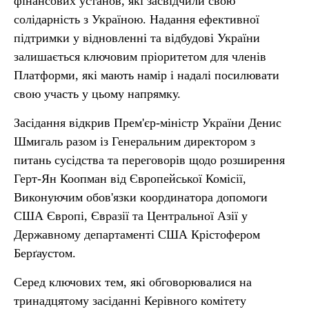
фінансових установ, які засвідчили свою
солідарність з Україною. Надання ефективної
підтримки у відновленні та відбудові України
залишається ключовим пріоритетом для членів
Платформи, які мають намір і надалі посилювати
свою участь у цьому напрямку.
Засідання відкрив Прем'єр-міністр України Денис
Шмигаль разом із Генеральним директором з
питань сусідства та переговорів щодо розширення
Герт-Ян Коопман від Європейської Комісії,
Виконуючим обов'язки координатора допомоги
США Європі, Євразії та Центральної Азії у
Державному департаменті США Крістофером
Берґаустом.
Серед ключових тем, які обговорювалися на
тринадцятому засіданні Керівного комітету