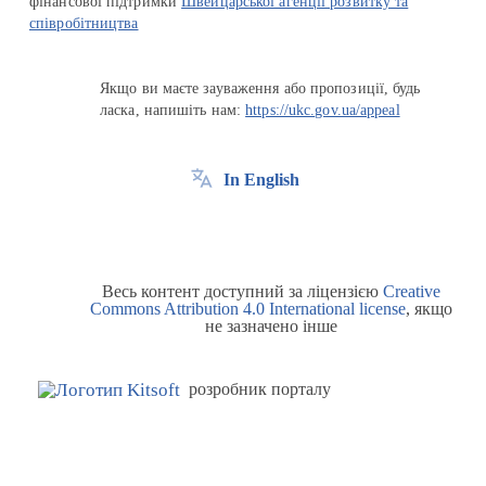
фінансової підтримки
Швейцарської агенції розвитку та
співробітництва
Якщо ви маєте зауваження або пропозиції, будь
ласка, напишіть нам:
https://ukc.gov.ua/appeal
In English
Весь контент доступний за ліцензією
Creative
Commons Attribution 4.0 International license
, якщо
не зазначено інше
розробник порталу