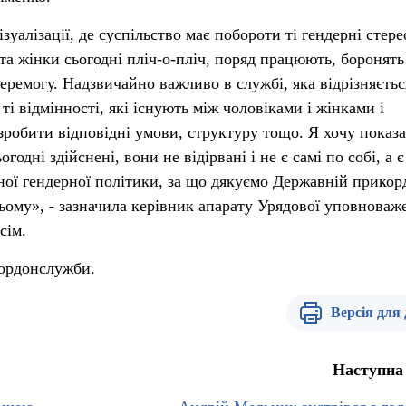
зуалізації, де суспільство має побороти ті гендерні стер
 та жінки сьогодні пліч-о-пліч, поряд працюють, боронят
еремогу. Надзвичайно важливо в службі, яка відрізняєтьс
ті відмінності, які існують між чоловіками і жінками і
зробити відповідні умови, структуру тощо. Я хочу показ
огодні здійснені, вони не відірвані і не є самі по собі, а є
ної гендерної політики, за що дякуємо Державній прикор
ьому», - зазначила керівник апарату Урядової уповноваже
сім.
рдонслужби.
Версія для
Наступна