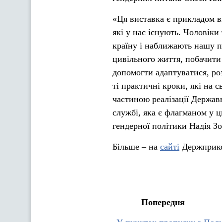
«Ця виставка є прикладом ві
які у нас існують. Чоловіки
країну і наближають нашу п
цивільного життя, побачити 
допомогти адаптуватися, ро
ті практичні кроки, які на сь
частиною реалізації Держав
службі, яка є флагманом у ц
гендерної політики Надія Зо
Більше – на
сайті
Держприко
Попередня