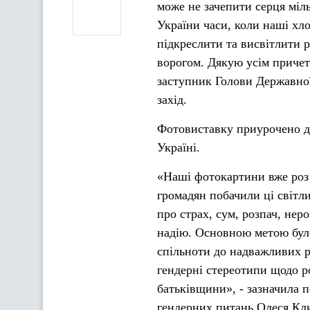
може не зачепити серця міль
України часи, коли наші хло
підкреслити та висвітлити 
ворогом. Дякую усім причет
заступник Голови Державно
захід.
Фотовиставку приурочено до
Україні.
«Наші фотокартини вже роз’
громадян побачили ці світли
про страх, сум, розпач, неро
надію. Основною метою бул
спільноти до надважливих р
гендерні стереотипи щодо рол
батьківщини», - зазначила 
гендерних питань Олеся Кл