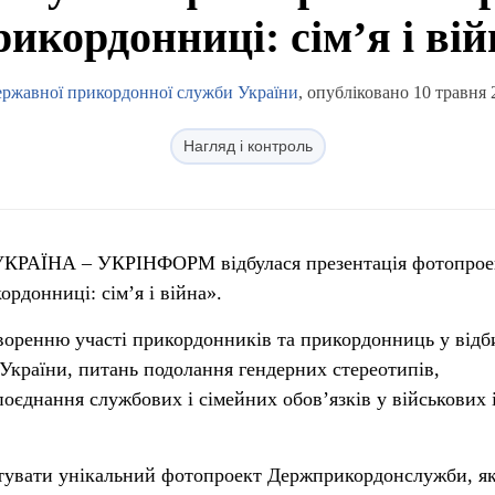
рикордонниці: сім’я і ві
ержавної прикордонної служби України
, опубліковано 10 травня 
Нагляд і контроль
 УКРАЇНА – УКРІНФОРМ відбулася презентація фотопрое
рдонниці: сім’я і війна».
воренню участі прикордонників та прикордонниць у відб
и України, питань подолання гендерних стереотипів,
оєднання службових і сімейних обов’язків у військових 
нтувати унікальний фотопроект Держприкордонслужби, я