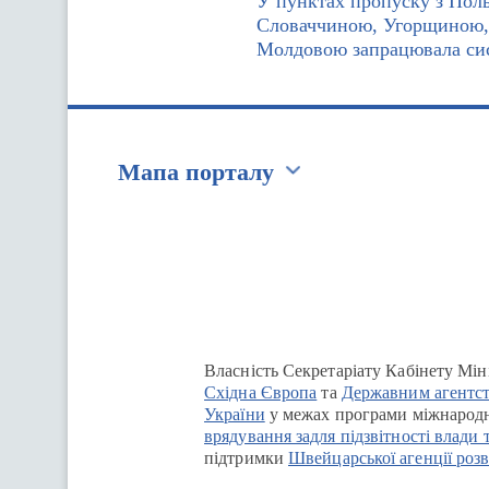
У пунктах пропуску з Пол
Словаччиною, Угорщиною,
Молдовою запрацювала сис
Мапа порталу
Перейти на сайт Ukraine.ua
Власність Секретаріату Кабінету Мін
Східна Європа
та
Державним агентст
України
у межах програми міжнародн
врядування задля підзвітності влади 
підтримки
Швейцарської агенції розв