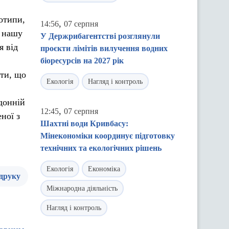
еотипи,
,
14:56
07 серпня
ь нашу
У Держрибагентстві розглянули
я від
проєкти лімітів вилучення водних
біоресурсів на 2027 рік
ати, що
Екологія
Нагляд і контроль
донній
,
12:45
07 серпня
ної з
Шахтні води Кривбасу:
Мінекономіки координує підготовку
технічних та екологічних рішень
Екологія
Економіка
 друку
Міжнародна діяльність
Нагляд і контроль