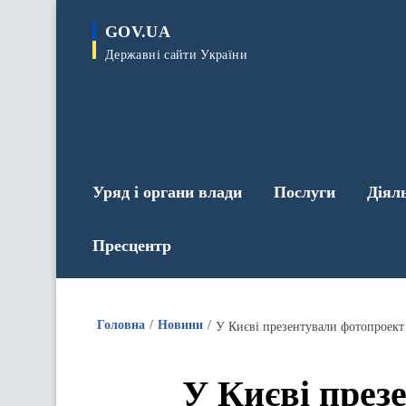
до
основного
GOV.UA
вмісту
Державні сайти України
Уряд і органи влади
Послуги
Діял
Пресцентр
Головна
Новини
У Києві презентували фотопроект
У Києві през