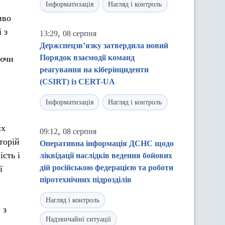
Інформатизація
Нагляд і контроль
иво
 з
,
13:29
08 серпня
Держспецзв’язку затвердила новий
Порядок взаємодії команд
аючи
реагування на кіберінциденти
(CSIRT) із CERT-UA
Інформатизація
Нагляд і контроль
их
,
09:12
08 серпня
торій
Оперативна інформація ДСНС щодо
ість і
ліквідації наслідків ведення бойових
дій російською федерацією та роботи
ї
піротехнічних підрозділів
Нагляд і контроль
 з
Надзвичайні ситуації