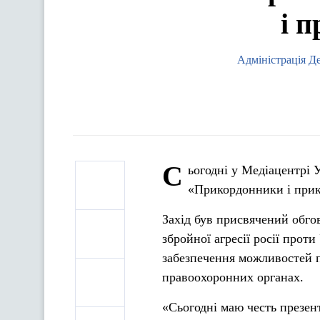
і п
Адміністрація Д
С
ьогодні у Медіацентрі
«Прикордонники і прико
Захід був присвячений обго
збройної агресії росії прот
забезпечення можливостей п
правоохоронних органах.
«Сьогодні маю честь презе