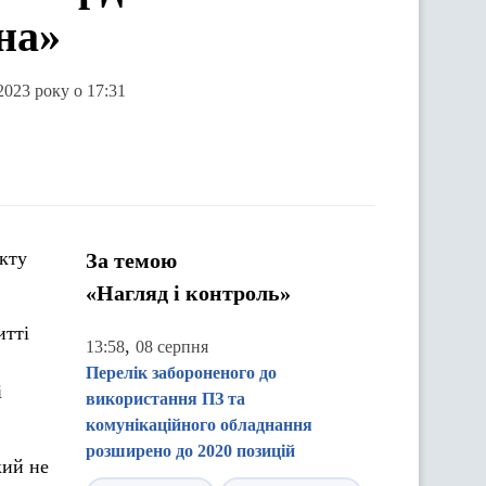
йна»
2023 року о 17:31
кту
За темою
«Нагляд і контроль»
итті
,
13:58
08 серпня
Перелік забороненого до
і
використання ПЗ та
комунікаційного обладнання
розширено до 2020 позицій
кий не