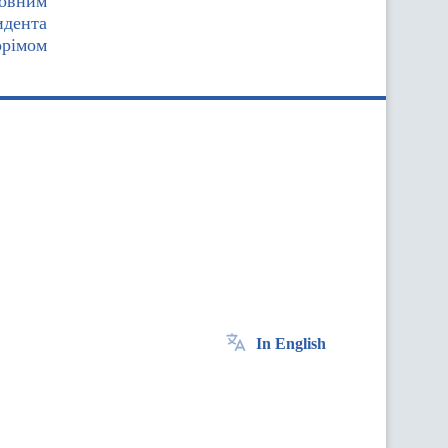
ловним
идента
орімом
In English