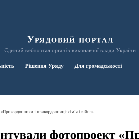
Урядовий портал
Єдиний вебпортал органів виконавчої влади України
ьність
Рішення Уряду
Для громадськості
 «Прикордонники і прикордонниці: сім’я і війна»
ентували фотопроект «