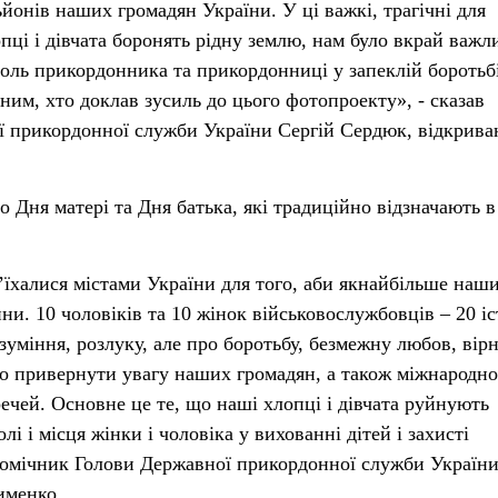
йонів наших громадян України. У ці важкі, трагічні для
пці і дівчата боронять рідну землю, нам було вкрай важл
роль прикордонника та прикордонниці у запеклій боротьбі
ним, хто доклав зусиль до цього фотопроекту», - сказав
ї прикордонної служби України Сергій Сердюк, відкрив
 Дня матері та Дня батька, які традиційно відзначають в
їхалися містами України для того, аби якнайбільше наш
ни. 10 чоловіків та 10 жінок військовослужбовців – 20 іс
зуміння, розлуку, але про боротьбу, безмежну любов, вірн
о привернути увагу наших громадян, а також міжнародно
ечей. Основне це те, що наші хлопці і дівчата руйнують
і і місця жінки і чоловіка у вихованні дітей і захисті
помічник Голови Державної прикордонної служби України
именко.