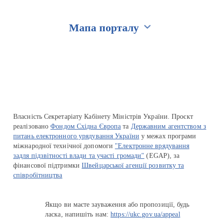
Мапа порталу
Перейти на сайт Ukraine.ua
Власність Секретаріату Кабінету Міністрів України. Проєкт
реалізовано
Фондом Східна Європа
та
Державним агентством з
питань електронного урядування України
у межах програми
міжнародної технічної допомоги
"Електронне врядування
задля підзвітності влади та участі громади"
(EGAP), за
фінансової підтримки
Швейцарської агенції розвитку та
співробітництва
Якщо ви маєте зауваження або пропозиції, будь
ласка, напишіть нам:
https://ukc.gov.ua/appeal