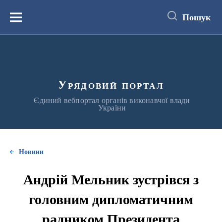
до
основного
Пошук
вмісту
Меню
Урядовий портал
Єдиний вебпортал органів виконавчої влади
України
Новини
Андрій Мельник зустрівся з
головним дипломатичним
радником Президента