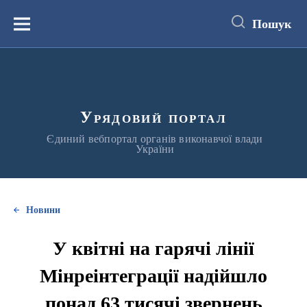
до
основного
Пошук
вмісту
Меню
Урядовий портал
Єдиний вебпортал органів виконавчої влади
України
Новини
У квітні на гарячі лінії
Мінреінтеграції надійшло
понад 63 тисячі звернень