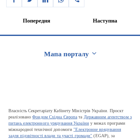
Попередня
Наступна
Мапа порталу
Перейти на сайт Ukraine.ua
Власність Секретаріату Кабінету Міністрів України. Проєкт
реалізовано
Фондом Східна Європа
та
Державним агентством з
питань електронного урядування України
у межах програми
міжнародної технічної допомоги
"Електронне врядування
задля підзвітності влади та участі громади"
(EGAP), за