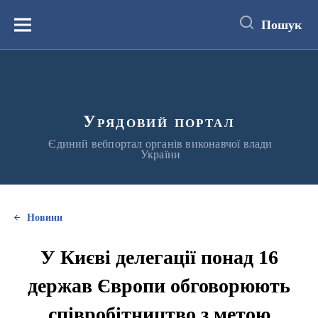
до
основного
Пошук
вмісту
Меню
Урядовий портал
Єдиний вебпортал органів виконавчої влади
України
Новини
У Києві делегації понад 16
держав Європи обговорюють
співробітництво з метою