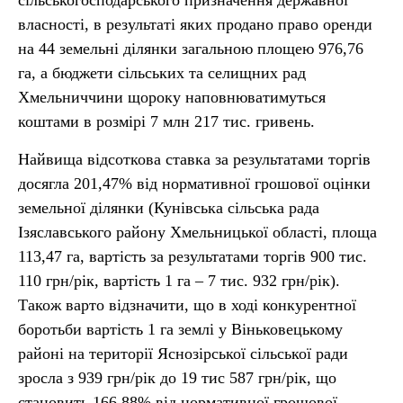
сільськогосподарського призначення державної
власності, в результаті яких продано право оренди
на 44 земельні ділянки загальною площею 976,76
га, а бюджети сільських та селищних рад
Хмельниччини щороку наповнюватимуться
коштами в розмірі 7 млн 217 тис. гривень.
Найвища відсоткова ставка за результатами торгів
досягла 201,47% від нормативної грошової оцінки
земельної ділянки (Кунівська сільська рада
Ізяславського району Хмельницької області, площа
113,47 га, вартість за результатами торгів 900 тис.
110 грн/рік, вартість 1 га – 7 тис. 932 грн/рік).
Також варто відзначити, що в ході конкурентної
боротьби вартість 1 га землі у Віньковецькому
районі на території Яснозірської сільської ради
зросла з 939 грн/рік до 19 тис 587 грн/рік, що
становить 166,88% від нормативної грошової