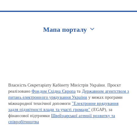
Мапа порталу
Перейти на сайт Ukraine.ua
Власність Секретаріату Кабінету Міністрів України. Проєкт
реалізовано
Фондом Східна Європа
та
Державним агентством з
питань електронного урядування України
у межах програми
міжнародної технічної допомоги
"Електронне врядування
задля підзвітності влади та участі громади"
(EGAP), за
фінансової підтримки
Швейцарської агенції розвитку та
співробітництва