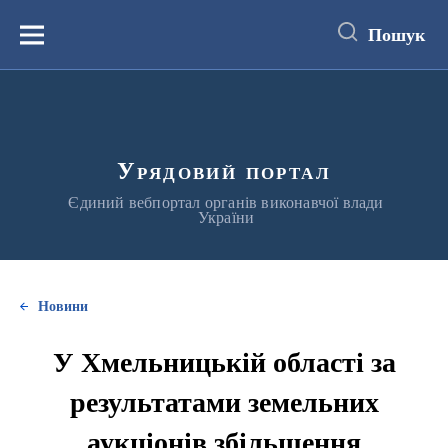
до
основного
Пошук
вмісту
Меню
Урядовий портал
Єдиний вебпортал органів виконавчої влади
України
Новини
У Хмельницькій області за
результатами земельних
аукціонів збільшення