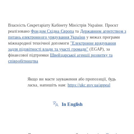
Власність Секретаріату Кабінету Міністрів України. Проєкт
реалізовано
Фондом Східна Європа
та
Державним агентством з
питань електронного урядування України
у межах програми
міжнародної технічної допомоги
"Електронне врядування
задля підзвітності влади та участі громади"
(EGAP), за
фінансової підтримки
Швейцарської агенції розвитку та
співробітництва
Якщо ви маєте зауваження або пропозиції, будь
ласка, напишіть нам:
https://ukc.gov.ua/appeal
In English