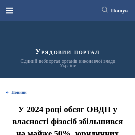
до
основного
Пошук
вмісту
Меню
Урядовий портал
Єдиний вебпортал органів виконавчої влади
України
Новини
У 2024 році обсяг ОВДП у
власності фізосіб збільшився
на майже 50%, юридичних