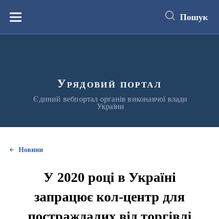
до
основного
Пошук
вмісту
Меню
Урядовий портал
Єдиний вебпортал органів виконавчої влади
України
Новини
У 2020 році в Україні
запрацює кол-центр для
постраждалих від торгівлі