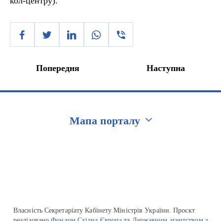
кол-центру).
Попередня
Наступна
Мапа порталу
Перейти на сайт Ukraine.ua
Власність Секретаріату Кабінету Міністрів України. Проєкт
реалізовано
Фондом Східна Європа
та
Державним агентством з