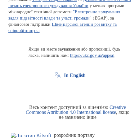
питань електронного урядування України
у межах програми
міжнародної технічної допомоги
"Електронне врядування
задля підзвітності влади та участі громади"
(EGAP), за
фінансової підтримки
Швейцарської агенції розвитку та
співробітництва
Якщо ви маєте зауваження або пропозиції, будь
ласка, напишіть нам:
https://ukc.gov.ua/appeal
In English
Весь контент доступний за ліцензією
Creative
Commons Attribution 4.0 International license
, якщо
не зазначено інше
розробник порталу