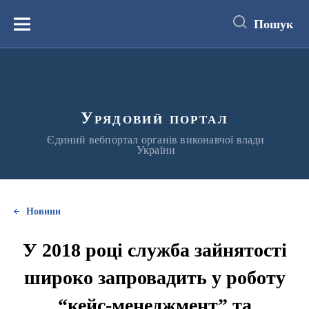
до
основного
Пошук
вмісту
Меню
Урядовий портал
Єдиний вебпортал органів виконавчої влади
України
Новини
У 2018 році служба зайнятості
широко запровадить у роботу
“кейс-менеджмент” та