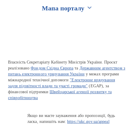
Мапа порталу
Перейти на сайт Ukraine.ua
Власність Секретаріату Кабінету Міністрів України. Проєкт
реалізовано
Фондом Східна Європа
та
Державним агентством з
питань електронного урядування України
у межах програми
міжнародної технічної допомоги
"Електронне врядування
задля підзвітності влади та участі громади"
(EGAP), за
фінансової підтримки
Швейцарської агенції розвитку та
співробітництва
Якщо ви маєте зауваження або пропозиції, будь
ласка, напишіть нам:
https://ukc.gov.ua/appeal