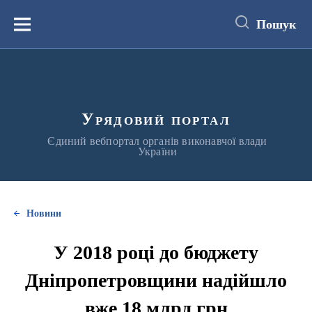
до
основного
Пошук
вмісту
Меню
Урядовий портал
Єдиний вебпортал органів виконавчої влади
України
Новини
У 2018 році до бюджету
Дніпропетровщини надійшло
вже 18 млрд грн