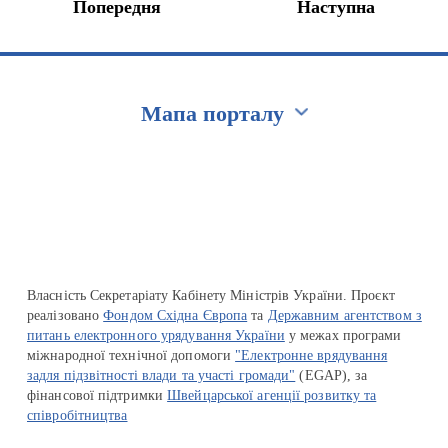
Попередня
Наступна
Мапа порталу
Перейти на сайт Ukraine.ua
Власність Секретаріату Кабінету Міністрів України. Проєкт
реалізовано
Фондом Східна Європа
та
Державним агентством з
питань електронного урядування України
у межах програми
міжнародної технічної допомоги
"Електронне врядування
задля підзвітності влади та участі громади"
(EGAP), за
фінансової підтримки
Швейцарської агенції розвитку та
співробітництва