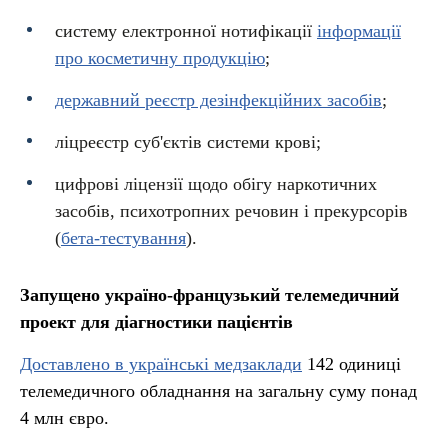
систему електронної нотифікації
інформації
про косметичну продукцію
;
державний реєстр дезінфекційних засобів
;
ліцреєстр суб'єктів системи крові;
цифрові ліцензії щодо обігу наркотичних
засобів, психотропних речовин і прекурсорів
(
бета-тестування
).
Запущено україно-французький телемедичний
прое
кт для діагностики пацієнтів
Доставлено в українські медзаклади
142 одиниці
телемедичного обладнання на загальну суму понад
4 млн євро.