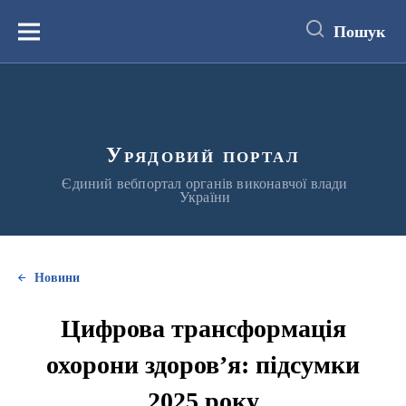
до
основного
Пошук
вмісту
Меню
Урядовий портал
Єдиний вебпортал органів виконавчої влади
України
Новини
Цифрова трансформація
охорони здоров’я: підсумки
2025 року