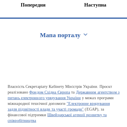
Попередня
Наступна
Мапа порталу
Перейти на сайт Ukraine.ua
Власність Секретаріату Кабінету Міністрів України. Проєкт
реалізовано
Фондом Східна Європа
та
Державним агентством з
питань електронного урядування України
у межах програми
міжнародної технічної допомоги
"Електронне врядування
задля підзвітності влади та участі громади"
(EGAP), за
фінансової підтримки
Швейцарської агенції розвитку та
співробітництва