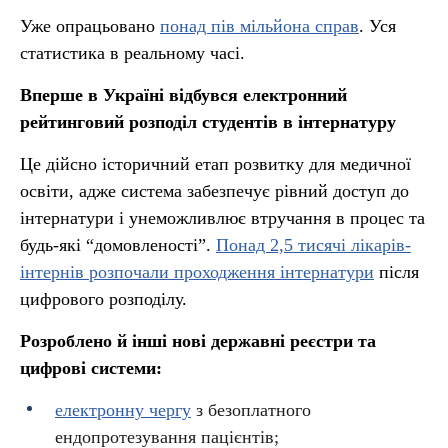
Уже опрацьовано
понад пів мільйона справ
. Уся
статистика в реальному часі.
Вперше в Україні відбувся електронний
рейтинговий розподіл студентів в інтернатуру
Це дійсно історичний етап розвитку для медичної
освіти, адже система забезпечує рівний доступ до
інтернатури і унеможливлює втручання в процес та
будь-які “домовленості”.
Понад 2,5 тисячі лікарів-
інтернів розпочали проходження інтернатури
після
цифрового розподілу.
Розроблено й інші нові державні реєстри та
цифрові системи:
електронну чергу
з безоплатного
ендопротезування пацієнтів;