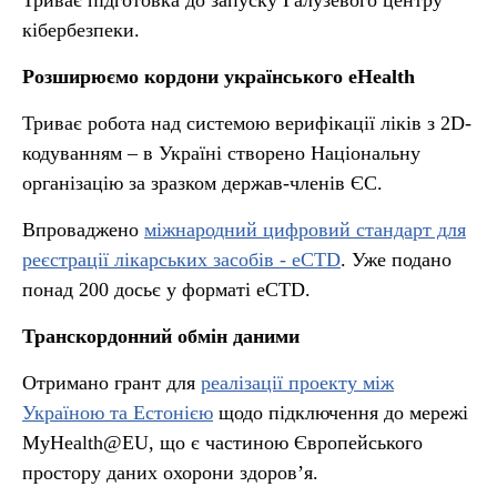
Триває підготовка до запуску Галузевого центру
кібербезпеки.
Розширюємо кордони українського eHealth
Триває робота над системою верифікації ліків з 2D-
кодуванням – в Україні створено Національну
організацію за зразком держав-членів ЄС.
Впроваджено
міжнародний цифровий стандарт для
реєстрації лікарських засобів - eCTD
. Уже подано
понад 200 досьє у форматі eCTD.
Транскордонний обмін даними
Отримано грант для
реалізації проекту між
Україною та Естонією
щодо підключення до мережі
MyHealth@EU, що є частиною Європейського
простору даних охорони здоров’я.