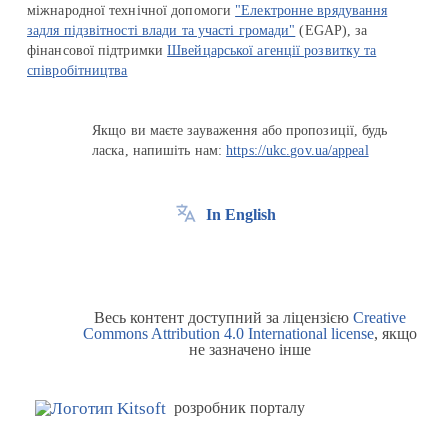
міжнародної технічної допомоги
"Електронне врядування
задля підзвітності влади та участі громади"
(EGAP), за
фінансової підтримки
Швейцарської агенції розвитку та
співробітництва
Якщо ви маєте зауваження або пропозиції, будь
ласка, напишіть нам:
https://ukc.gov.ua/appeal
In English
Весь контент доступний за ліцензією
Creative
Commons Attribution 4.0 International license
, якщо
не зазначено інше
розробник порталу