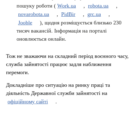
пошуку роботи (
Work.ua
,
robota.ua
,
novarobota.ua
,
PidBir
,
grc.ua
,
Jooble
), щодня розміщується близько 230
тисяч вакансій. Інформація на порталі
оновлюється онлайн.
Тож не зважаючи на складний період воєнного часу,
служба зайнятості працює задля наближення
перемоги.
Докладніше про ситуацію на ринку праці та
діяльність Державної служби зайнятості на
офіційному сайті
.