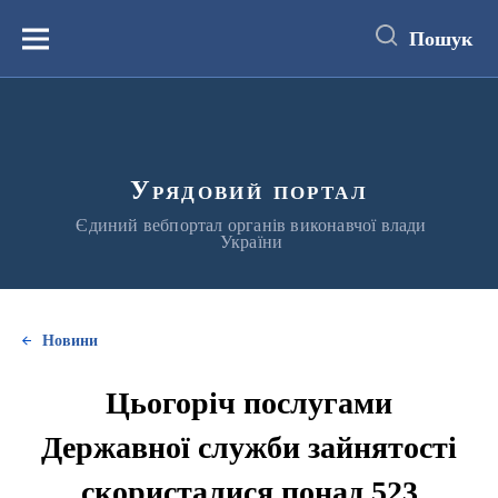
до
основного
Пошук
вмісту
Меню
Урядовий портал
Єдиний вебпортал органів виконавчої влади
України
Новини
Цьогоріч послугами
Державної служби зайнятості
скористалися понад 523