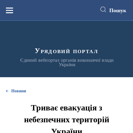
до
основного
Пошук
вмісту
Меню
Урядовий портал
Єдиний вебпортал органів виконавчої влади
України
Новини
Триває евакуація з
небезпечних територій
України