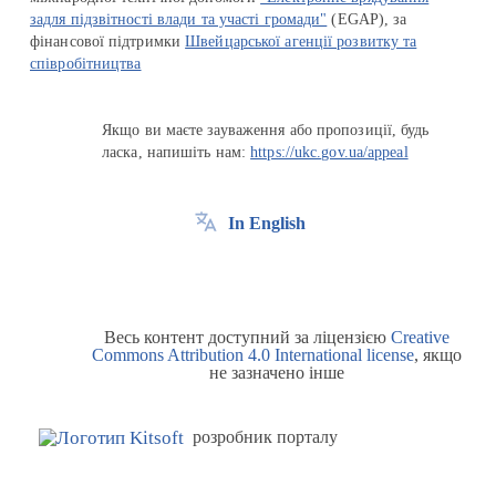
задля підзвітності влади та участі громади"
(EGAP), за
фінансової підтримки
Швейцарської агенції розвитку та
співробітництва
Якщо ви маєте зауваження або пропозиції, будь
ласка, напишіть нам:
https://ukc.gov.ua/appeal
In English
Весь контент доступний за ліцензією
Creative
Commons Attribution 4.0 International license
, якщо
не зазначено інше
розробник порталу