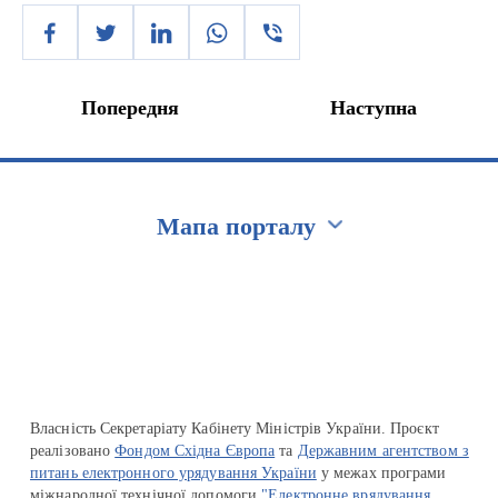
Попередня
Наступна
Мапа порталу
Перейти на сайт Ukraine.ua
Власність Секретаріату Кабінету Міністрів України. Проєкт
реалізовано
Фондом Східна Європа
та
Державним агентством з
питань електронного урядування України
у межах програми
міжнародної технічної допомоги
"Електронне врядування