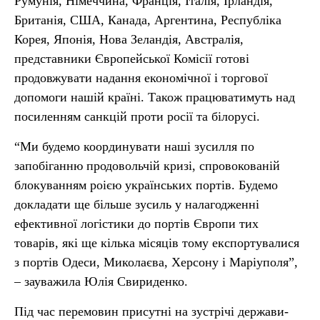
Румунія, Німеччина, Франція, Італія, Ірландія,
Британія, США, Канада, Аргентина, Республіка
Корея, Японія, Нова Зеландія, Австралія,
представники Європейської Комісії готові
продовжувати надання економічної і торгової
допомоги нашій країні. Також працюватимуть над
посиленням санкцій проти росії та білорусі.
“Ми будемо координувати наші зусилля по
запобіганню продовольчій кризі, спровокованій
блокуванням роією українських портів. Будемо
докладати ще більше зусиль у налагодженні
ефективної логістики до портів Європи тих
товарів, які ще кілька місяців тому експортувалися
з портів Одеси, Миколаєва, Херсону і Маріуполя”,
– зауважила Юлія Свириденко.
Під час перемовин присутні на зустрічі держави-