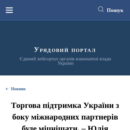
до
основного
Пошук
вмісту
Меню
Урядовий портал
Єдиний вебпортал органів виконавчої влади
України
Новини
Торгова підтримка України з
боку міжнародних партнерів
буде міцнішати, – Юлія