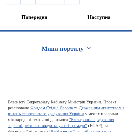
Попередня
Наступна
Мапа порталу
Перейти на сайт Ukraine.ua
Власність Секретаріату Кабінету Міністрів України. Проєкт
реалізовано
Фондом Східна Європа
та
Державним агентством з
питань електронного урядування України
у межах програми
міжнародної технічної допомоги
"Електронне врядування
задля підзвітності влади та участі громади"
(EGAP), за
фінансової підтримки
Швейцарської агенції розвитку та