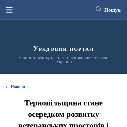
до
основного
Пошук
вмісту
Меню
Урядовий портал
Єдиний вебпортал органів виконавчої влади
України
Новини
Тернопільщина стане
осередком розвитку
ветеранських просторів і