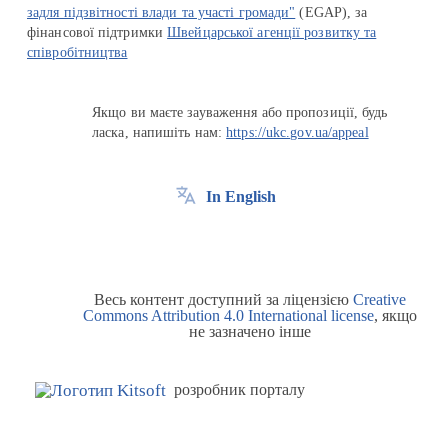
задля підзвітності влади та участі громади"
(EGAP), за
фінансової підтримки
Швейцарської агенції розвитку та
співробітництва
Якщо ви маєте зауваження або пропозиції, будь
ласка, напишіть нам:
https://ukc.gov.ua/appeal
In English
Весь контент доступний за ліцензією
Creative
Commons Attribution 4.0 International license
, якщо
не зазначено інше
розробник порталу