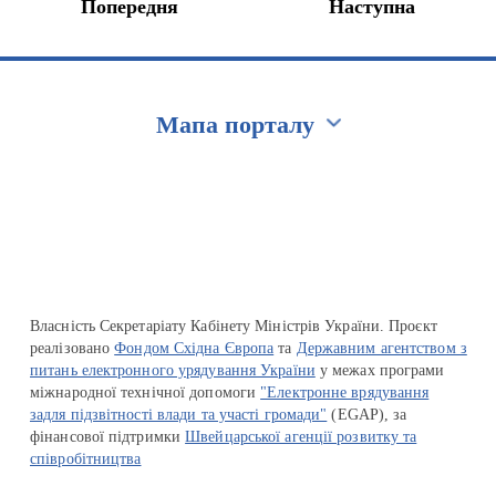
Попередня
Наступна
Мапа порталу
Перейти на сайт Ukraine.ua
Власність Секретаріату Кабінету Міністрів України. Проєкт
реалізовано
Фондом Східна Європа
та
Державним агентством з
питань електронного урядування України
у межах програми
міжнародної технічної допомоги
"Електронне врядування
задля підзвітності влади та участі громади"
(EGAP), за
фінансової підтримки
Швейцарської агенції розвитку та
співробітництва