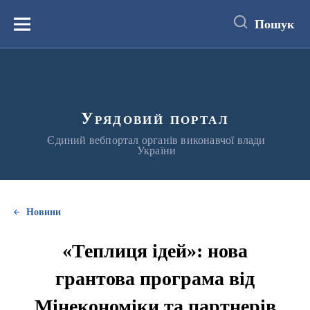
до
основного
Пошук
вмісту
Меню
Урядовий портал
Єдиний вебпортал органів виконавчої влади
України
Новини
«Теплиця ідей»: нова
грантова програма від
Мінекономіки та партнерів