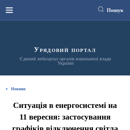
до
основного
Пошук
вмісту
Меню
Урядовий портал
Єдиний вебпортал органів виконавчої влади
України
Новини
Ситуація в енергосистемі на
11 вересня: застосування
графіків відключення світла