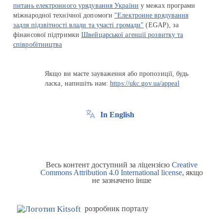
питань електронного урядування України
у межах програми
міжнародної технічної допомоги
"Електронне врядування
задля підзвітності влади та участі громади"
(EGAP), за
фінансової підтримки
Швейцарської агенції розвитку та
співробітництва
Якщо ви маєте зауваження або пропозиції, будь
ласка, напишіть нам:
https://ukc.gov.ua/appeal
In English
Весь контент доступний за ліцензією
Creative
Commons Attribution 4.0 International license
, якщо
не зазначено інше
розробник порталу