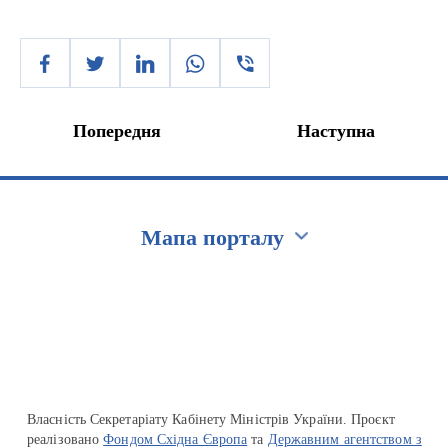
Попередня
Наступна
Мапа порталу
Перейти на сайт Ukraine.ua
Власність Секретаріату Кабінету Міністрів України. Проєкт
реалізовано
Фондом Східна Європа
та
Державним агентством з