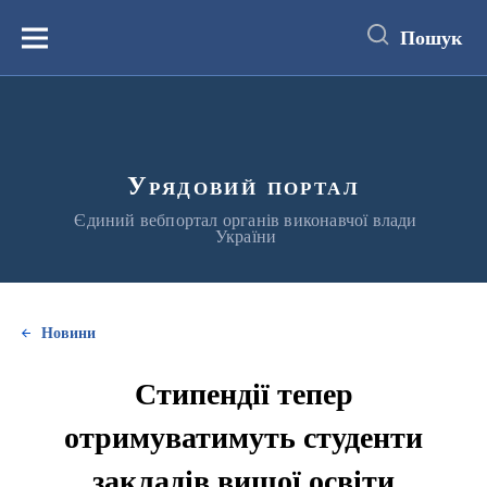
до
основного
Пошук
вмісту
Меню
Урядовий портал
Єдиний вебпортал органів виконавчої влади
України
Новини
Стипендії тепер
отримуватимуть студенти
закладів вищої освіти