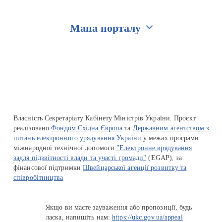
Мапа порталу
Перейти на сайт Ukraine.ua
Власність Секретаріату Кабінету Міністрів України. Проєкт
реалізовано
Фондом Східна Європа
та
Державним агентством з
питань електронного урядування України
у межах програми
міжнародної технічної допомоги
"Електронне врядування
задля підзвітності влади та участі громади"
(EGAP), за
фінансової підтримки
Швейцарської агенції розвитку та
співробітництва
Якщо ви маєте зауваження або пропозиції, будь
ласка, напишіть нам:
https://ukc.gov.ua/appeal