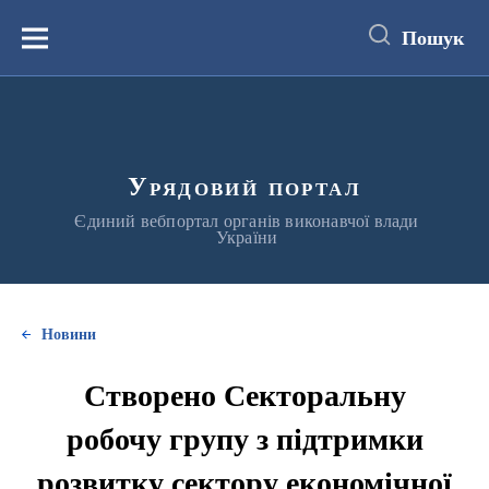
до
основного
Пошук
вмісту
Меню
Урядовий портал
Єдиний вебпортал органів виконавчої влади
України
Новини
Створено Секторальну
робочу групу з підтримки
розвитку сектору економічної