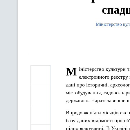
спад
Міністерство кул
М
іністерство культури 
електронного реєстру
дані про історичні, археоло
містобудування, садово-пар
державою. Наразі завершен
Впродовж п'яти місяців екс
базу даних відомості про об
підпорядкуванні. В Україні 