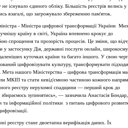
 не існувало єдиного обліку. Більшість реєстрів велись у
ись взагалі, що загрожувало збереженню пам'яток.
-міністра - Міністра цифрової трансформації України Ми
учнішу країну в світі, Україна впевнено крокує до
обою спрощення та прозорість процесів. Це зміни, що відч
и у застосунку Дія, державні послуги онлайн, широкосм
даленіших куточках країни та багато іншого. У свою чер
ований цифровізувати культуру, трансформувати підходи
. Мета нашого Міністерства – цифрова трансформація ма
іли МКІП та стати невід'ємною частиною кожного напря
нного реєстру нерухомої спадщини — перший крок до
е збираємось зупинятись», — зазначила Анастасія Бондар,
и та інформаційної політики з питань цифрового розвитк
ифровізації.
ні реєстру стане двоетапна верифікація даних. Їх