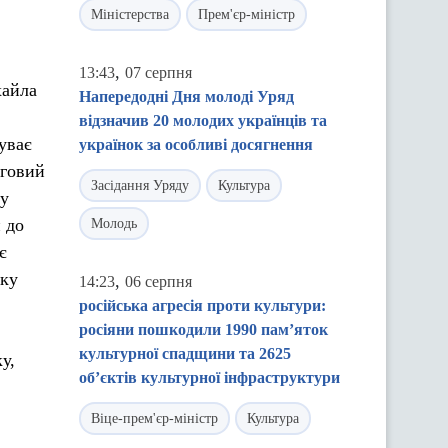
Міністерства
Прем'єр-міністр
,
13:43
07 серпня
хайла
Напередодні Дня молоді Уряд
відзначив 20 молодих українців та
уває
українок за особливі досягнення
уговий
Засідання Уряду
Культура
гу
 до
Молодь
є
мку
,
14:23
06 серпня
російська агресія проти культури:
росіяни пошкодили 1990 пам’яток
культурної спадщини та 2625
у,
об’єктів культурної інфраструктури
Віце-прем'єр-міністр
Культура