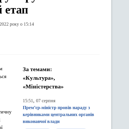
 етап
 2022 року о 15:14
м
За темами:
ься
«Культура»,
«Міністерства»
,
15:51
07 серпня
Прем’єр-міністр провів нараду з
тичну
керівниками центральних органів
х
виконавчої влади
ої