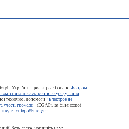
істрів України. Проєкт реалізовано
Фондом
вом з питань електронного урядування
ої технічної допомоги
"Електронне
та участі громади"
(EGAP), за фінансової
итку та співробітництва
иції, будь ласка, напишіть нам: