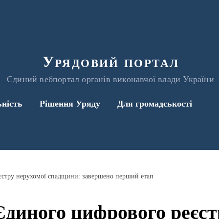
Урядовий портал
Єдиний вебпортал органів виконавчої влади України
ьність
Рішення Уряду
Для громадськості
єстру нерухомої спадщини: завершено перший етап
диного цифрового реєст