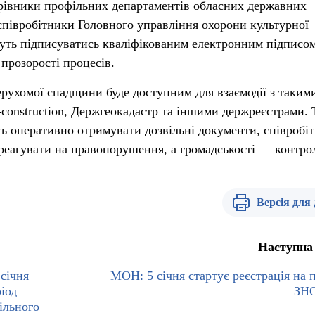
ерівники профільних департаментів обласних державних
 співробітники Головного управління охорони культурної
уть підписуватись кваліфікованим електронним підписо
прозорості процесів.
рухомої спадщини буде доступним для взаємодії з таким
construction, Держгеокадастр та іншими держреєстрами.
ь оперативно отримувати дозвільні документи, співробі
реагувати на правопорушення, а громадськості — контр
Версія для
Наступна
січня
МОН: 5 січня стартує реєстрація на 
іод
ЗНО
ільного