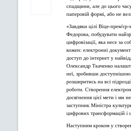
спадщини, але до цього часу
паперовій формі, або не вел
«Завдяки цілі Віце-прем'єр
Федорова, побудувати найзр
цифровізації, яка несе за с
кожен: електронні документ
доступ до інтернет у найвід
Олександр Ткаченко налашт
неї, зробивши доступнішою
розширитись на всі підрозд
роботи. Створення електро
досягнення цієї мети і ми н
заступник Міністра культур
цифрових трансформацій і ц
Наступним кроком у створен