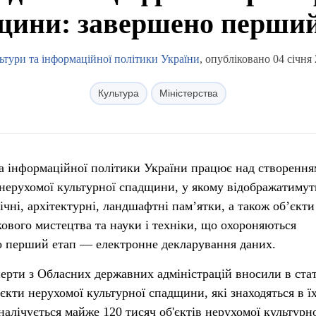
щини: завершено перший
ьтури та інформаційної політики України
, опубліковано 04 січня
Культура
Міністерства
та інформаційної політики України працює над створення
 нерухомої культурної спадщини, у якому відображатимут
гічні, архітектурні, ландшафтні пам’ятки, а також об’єкти
кового мистецтва та науки і техніки, що охороняються
о перший етап — електронне декларування даних.
перти з Обласних державних адміністрацій вносили в ста
'єкти нерухомої культурної спадщини, які знаходяться в ї
налічується майже 120 тисяч об'єктів нерухомої культурн