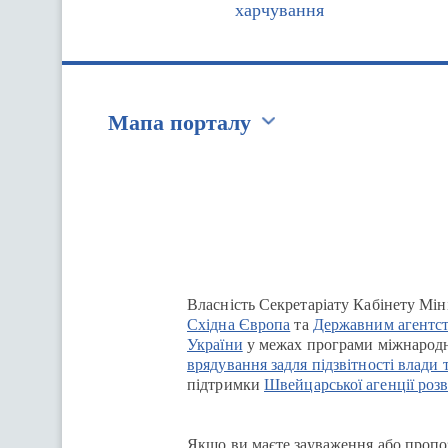
харчування
Мапа порталу
Перейти на сайт Ukraine.ua
Власність Секретаріату Кабінету Мін
Східна Європа
та
Державним агентст
України
у межах програми міжнародн
врядування задля підзвітності влади 
підтримки
Швейцарської агенції розв
Якщо ви маєте зауваження або пропоз