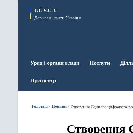
до
основного
GOV.UA
вмісту
Державні сайти України
Уряд і органи влади
Послуги
Діял
Пресцентр
Головна
Новини
Створення Єдиного цифрового ре
Створення Є