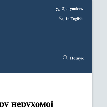
Доступність
In English
Пошук
ру нерухомої