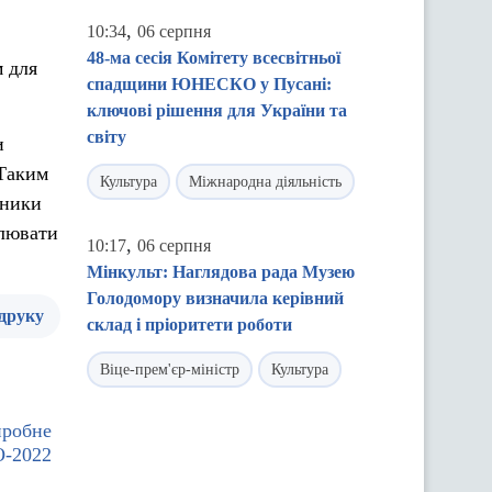
,
10:34
06 серпня
48-ма сесія Комітету всесвітньої
м для
спадщини ЮНЕСКО у Пусані:
ключові рішення для України та
світу
и
 Таким
Культура
Міжнародна діяльність
тники
олювати
,
10:17
06 серпня
Мінкульт: Наглядова рада Музею
Голодомору визначила керівний
 друку
склад і пріоритети роботи
Віце-прем'єр-міністр
Культура
пробне
-2022