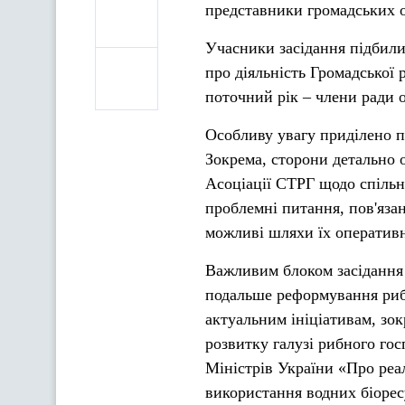
представники громадських об
Учасники засідання підбили
про діяльність Громадської
поточний рік – члени ради 
Особливу увагу приділено п
Зокрема, сторони детально о
Асоціації СТРГ щодо спільн
проблемні питання, пов'язан
можливі шляхи їх оператив
Важливим блоком засідання 
подальше реформування рибн
актуальним ініціативам, зо
розвитку галузі рибного гос
Міністрів України «Про реа
використання водних біорес