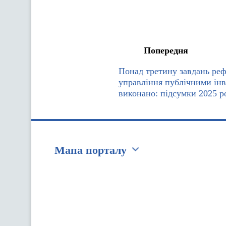
Попередня
Понад третину завдань ре
управління публічними ін
виконано: підсумки 2025 р
Мапа порталу
Перейти на сайт Ukraine.ua