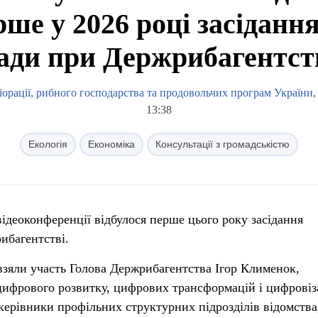
рше у 2026 році засіданн
ади при Держрибагентст
орації, рибного господарства та продовольчих програм України
,
13:38
Екологія
Економіка
Консультації з громадськістю
відеоконференції відбулося перше цього року засідання
ибагентстві.
взяли участь Голова Держрибагентства Ігор Клименок,
цифрового розвитку, цифрових трансформацій і цифровіз
 керівники профільних структурних підрозділів відомства