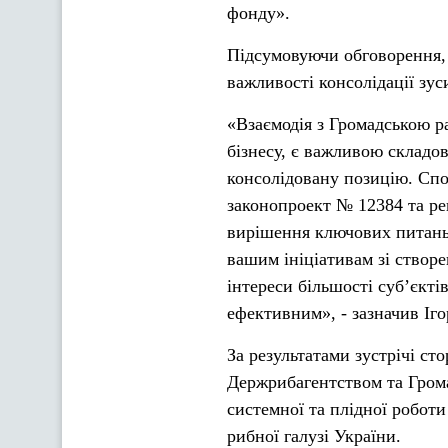
фонду».
Підсумовуючи обговорення,
важливості консолідації зус
«Взаємодія з Громадською ра
бізнесу, є важливою складо
консолідовану позицію. Спо
законопроект № 12384 та ре
вирішення ключових питань
вашим ініціативам зі створе
інтереси більшості суб’єкт
ефективним», - зазначив Іг
За результатами зустрічі ст
Держрибагентством та Грома
системної та плідної роботи
рибної галузі України.