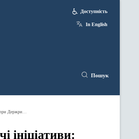
Доступність
In English
Пошук
Стратегічне планування та законодавчі ініціативи: відбулося перше у 2026 році засідання Громадської ради при Держрибагентстві
і ініціативи: