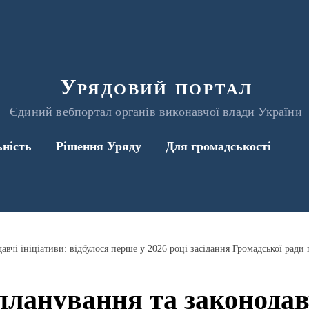
Урядовий портал
Єдиний вебпортал органів виконавчої влади України
ьність
Рішення Уряду
Для громадськості
планування та законодавч