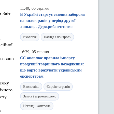
,
11:40
06 серпня
 Звіт
В Україні стартує сезонна заборона
на вилов раків у період другої
линьки, - Держрибагентство
Екологія
Нагляд і контроль
.
есійної
,
16:39
05 серпня
ЄС оновлює правила імпорту
цьовано
продукції тваринного походження:
що варто врахувати українським
експортерам
римку
Економіка
Євроінтеграція
ічного
нету
Земля і агрокомплекс
Нагляд і контроль
о