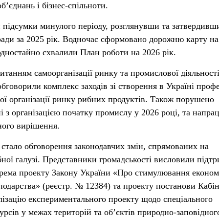
’єднань і бізнес-спільноти.
 підсумки минулого періоду, розглянувши та затвердивши
 ради за 2025 рік. Водночас сформовано дорожню карту на
одностайно схвалили План роботи на 2026 рік.
итанням самоорганізації ринку та промислової діяльності
бговорили комплекс заходів зі створення в Україні проф
ої організації ринку рибних продуктів. Також порушено
і з організацією початку промислу у 2026 році, та напра
ного вирішення.
стало обговорення законодавчих змін, спрямованих на
ої галузі. Представники громадськості висловили підт
крема проекту Закону України «Про стимулювання економ
подарства» (реєстр. № 12384) та проекту постанови Кабі
лізацію експериментального проекту щодо спеціального
урсів у межах територій та об’єктів природно-заповідног