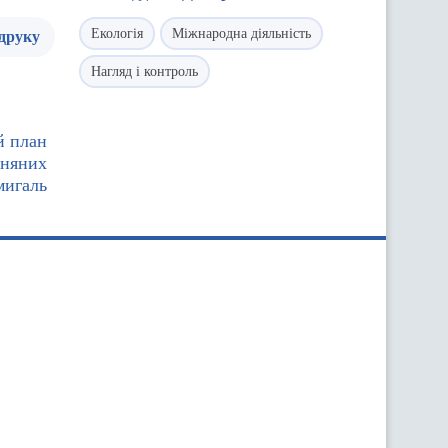
Екологія
Міжнародна діяльність
 друку
Нагляд і контроль
й план
зняних
мигаль