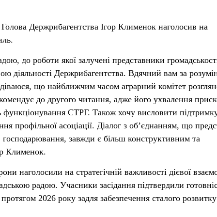
 Голова Держрибагентства Ігор Клименок наголосив на
иль.
дою, до роботи якої залучені представники громадськост
вою діяльності Держрибагентства. Вдячний вам за розумі
діваюся, що найближчим часом аграрний комітет розглян
комендує до другого читання, адже його ухвалення прис
 функціонування СТРГ. Також хочу висловити підтримк
ння профільної асоціації. Діалог з об’єднанням, що пред
ів господарювання, завжди є більш конструктивним та
ор Клименок.
орони наголосили на стратегічній важливості дієвої взаємо
дською радою. Учасники засідання підтвердили готовніс
 протягом 2026 року задля забезпечення сталого розвитку