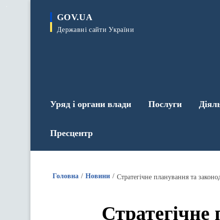
до
основного
GOV.UA
вмісту
Державні сайти України
Уряд і органи влади
Послуги
Діял
Пресцентр
Головна
Новини
Стратегічне 