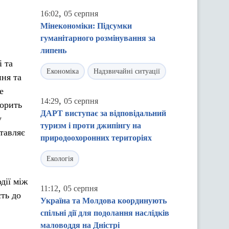
,
16:02
05 серпня
Мінекономіки: Підсумки
гуманітарного розмінування за
липень
і та
Економіка
Надзвичайні ситуації
ння та
е
,
14:29
05 серпня
корить
ДАРТ виступає за відповідальний
у
туризм і проти джипінгу на
ставляє
природоохоронних територіях
Екологія
дії між
,
11:12
05 серпня
ть до
Україна та Молдова координують
спільні дії для подолання наслідків
маловоддя на Дністрі