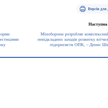
Версія для
Наступна
форми
Міноборони розробляє комплексни
вестиціями
невідкладних заходів розвитку вітчи
оку
підприємств ОПК, – Денис Ш