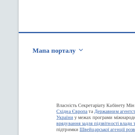
Мапа порталу
Перейти на сайт Ukraine.ua
Власність Секретаріату Кабінету Мін
Східна Європа
та
Державним агентст
України
у межах програми міжнародн
врядування задля підзвітності влади 
підтримки
Швейцарської агенції розв