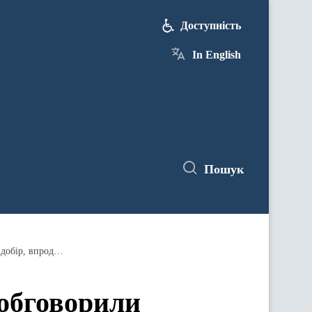
Доступність
In English
Пошук
Стратегічний діалог Україна – ЄС: обговорили можливість проведення конкурсів на посади, де проводився добір, впродовж року
 обговорили