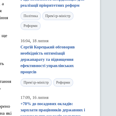
 а
реалізації пріоритетних реформ
я
Політика
Прем'єр-міністр
іння
Реформи
у ще
,
16:04
18 липня
Сергій Корецький обговорив
необхідність оптимізації
держапарату та підвищення
ть
ефективності управлінських
процесів
итання
Прем'єр-міністр
Реформи
о
,
17:09
16 липня
+70% до посадових окладів:
орено
зарплати працівників державних і
на які