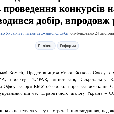
 проведення конкурсів на
водився добір, впродовж 
тво України з питань державної служби
, опубліковано 24 листопа
Політика
Реформи
кої Комісії, Представництва Європейського Союзу в У
A, проекту EU4PAR, міністерств, Секретаріату Ка
а Офісу реформ КМУ обговорили прогрес виконання Ст
правління під час Стратегічного діалогу Україна – Є
на акцентувала увагу на стратегічних завданнях, над я