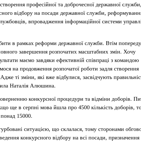
створення професійної та доброчесної державної служби,
сного відбору на посади державної служби, реформуванн
службовців, впровадження інформаційної системи управл
бити в рамках реформи державної служби. Втім поперед
повного завершення розпочатих масштабних змін. Хочу
зультати маємо завдяки ефективній співпраці з командою
мося на продовження розпочатої роботи задля створення
Адже ті зміни, які вже відбулися, засвідчують правильніс
слила Наталія Алюшина.
оверненню конкурсної процедури та відміни доборів. П
що ще в серпні мова йшла про 4500 кількість доборів, т
 понад 15000.
турбовані ситуацією, що склалася, тому сторонами обгов
едення конкурсного відбору на всі посади, призначення 