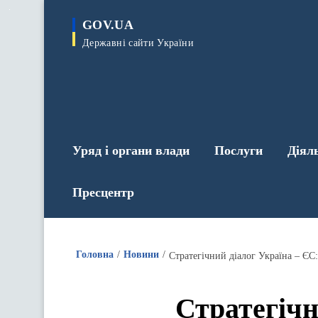
до
основного
GOV.UA
вмісту
Державні сайти України
Уряд і органи влади
Послуги
Діял
Пресцентр
Головна
Новини
Стратегічн