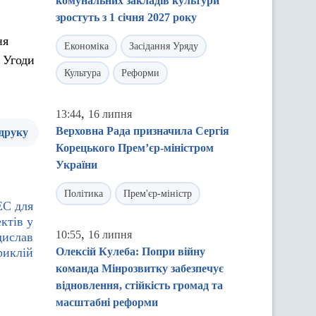
комунальних закладів культури
зростуть з 1 січня 2027 року
ня
Економіка
Засідання Уряду
 Угоди
Культура
Реформи
,
13:44
16 липня
Верховна Рада призначила Сергія
 друку
Корецького Прем’єр-міністром
України
Політика
Прем'єр-міністр
ЕС для
ктів у
,
10:55
16 липня
дислав
риклій
Олексій Кулеба: Попри війну
команда Мінрозвитку забезпечує
відновлення, стійкість громад та
масштабні реформи