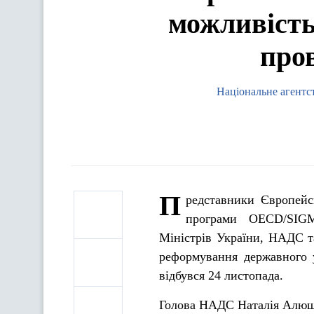
можливість
про
Національне агентс
П
редставники Європейсь
програми OECD/SIGM
Міністрів України, НАДС т
реформування державного у
відбувся 24 листопада.
Голова НАДС Наталія Алюши