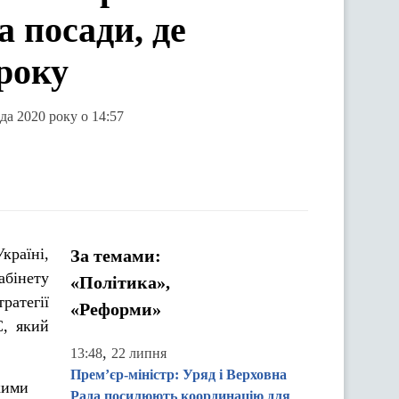
 посади, де
року
да 2020 року о 14:57
країні,
За темами:
бінету
«Політика»,
ратегії
«Реформи»
С, який
,
13:48
22 липня
Прем’єр-міністр: Уряд і Верховна
кими
Рада посилюють координацію для