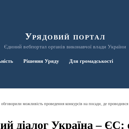
Урядовий портал
Єдиний вебпортал органів виконавчої влади України
ьність
Рішення Уряду
Для громадськості
ий діалог Україна – ЄС: