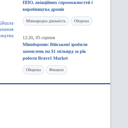
ППО, авіаційних спроможностей і
виробництва дронів
Міжнародна діяльність
Оборона
дійшла
днання
ництва
,
12:20
05 серпня
Міноборони: Військові зробили
замовлень на $1 мільярд за рік
роботи Brave1 Market
Оборона
Фінанси