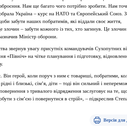
озброєння. Нам ще багато чого потрібно зробити. Нам точ
 обрала Україна – курс на НАТО та Європейський Союз. 
щоби забути наших побратимів, які віддали своє життя,
 злочин – забути кожного із тих, хто загинув. Це злочин
зазначив Міністр оборони.
тва звернув увагу присутніх командувачів Сухопутних в
я «Північ» на чітке планування і підготовку, відновленн
у.
. Він герой, коли поруч з ним є товариші, побратими, ко
ідні і близькі, сім’я, діти – тоді він сильний і неперемо
 повернення з тривалого відрядження заслуговує на те, щ
обути з сім’єю і повернутися в стрій», – підкреслив Степ
Версія для