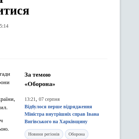
итися
5:14
игади
За темою
рони
«Оборона»
раїни,
,
13:21
07 серпня
Відбулося перше відрядження
сил.
Міністра внутрішніх справ Івана
яч
Вигівського на Харківщину
ьою.
Новини регіонів
Оборона