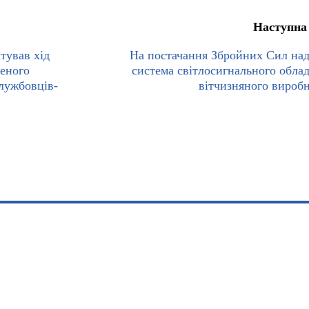
Наступна
тував хід
На постачання Збройних Сил на
шеного
система світлосигнального обла
лужбовців-
вітчизняного вироб