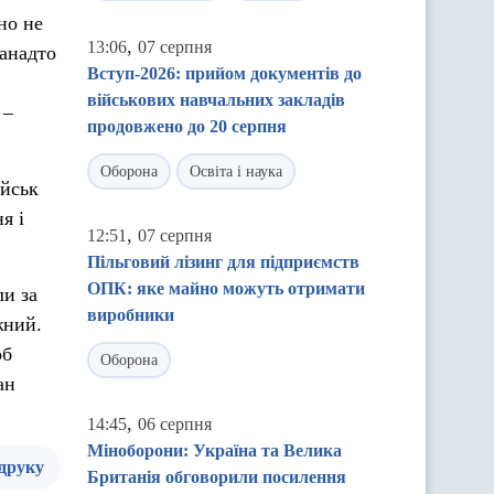
но не
,
13:06
07 серпня
Занадто
Вступ-2026: прийом документів до
військових навчальних закладів
 –
продовжено до 20 серпня
Оборона
Освіта і наука
ійськ
я і
,
12:51
07 серпня
Пільговий лізинг для підприємств
ОПК: яке майно можуть отримати
ли за
виробники
жний.
об
Оборона
ан
,
14:45
06 серпня
Міноборони: Україна та Велика
 друку
Британія обговорили посилення