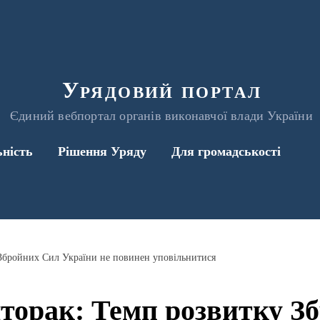
Урядовий портал
Єдиний вебпортал органів виконавчої влади України
ьність
Рішення Уряду
Для громадськості
Збройних Сил України не повинен уповільнитися
торак: Темп розвитку З