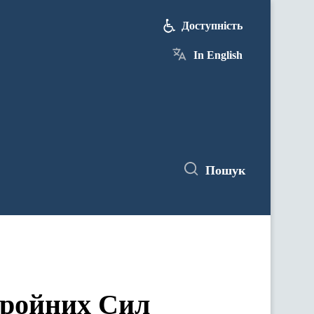
Доступність
In English
Пошук
бройних Сил