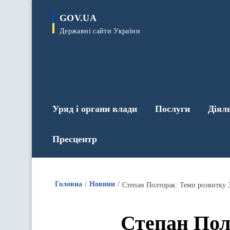
до
основного
GOV.UA
вмісту
Державні сайти України
Уряд і органи влади
Послуги
Діял
Пресцентр
Головна
Новини
Степан Полторак: Темп розвитку 
Степан Пол