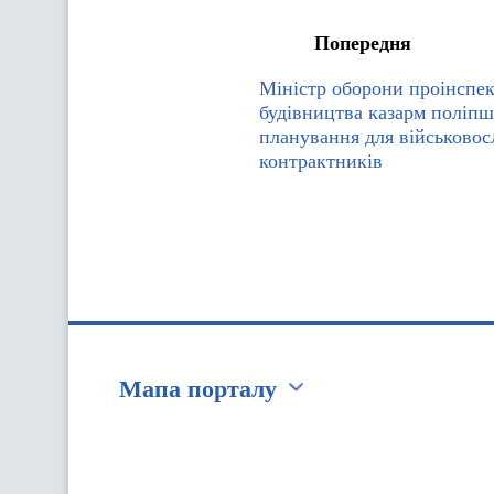
Попередня
Міністр оборони проінспек
будівництва казарм поліп
планування для військовос
контрактників
Мапа порталу
Перейти на сайт Ukraine.ua