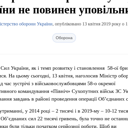
їни не повинен уповільн
істерство оборони України
, опубліковано 13 квітня 2019 року о 1
Оборона
Сил України, як і темп розвитку і становлення 58-ої бр
ся. На цьому сьогодні, 13 квітня, наголосив Міністр обо
д час зустрічі з військовослужбовцями 58-о окремої
тивного командування «Північ» Сухопутних військ ЗС Ук
нання завдань в районі проведення операції Об’єднаних 
риманні, у 2014 році – 2 тисячі і в 2019-му – 10-12 тис
ї Об’єднаних сил 22 тисячі гривень, була точно не останн
нки були тільки початком серйозної роботи. Щоб ви