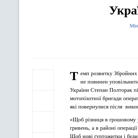
Укра
Мін
Т
емп розвитку Збройних 
не повинен уповільнити
України Степан Полторак пі
мотопіхотної бригади опера
які повернулися після вико
«Щоб різниця в грошовому ут
гривень, а в районі операці
Щоб нові гуртожитки і буди