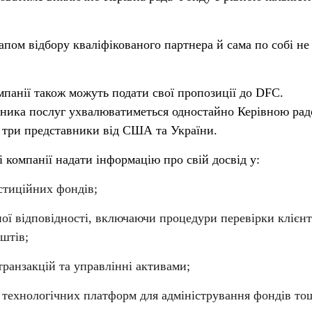
апом відбору кваліфікованого партнера й сама по собі не
мпанії також можуть подати свої пропозиції до DFC.
ьника послуг ухвалюватиметься одностайно Керівною ра
о три представники від США та України.
 компанії надати інформацію про свій досвід у:
естиційних фондів;
ної відповідності, включаючи процедури перевірки клієнт
штів;
транзакцій та управлінні активами;
 технологічних платформ для адміністрування фондів то