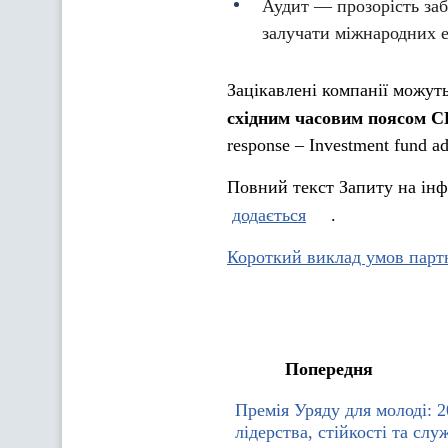
Аудит — прозорість за
залучати міжнародних е
Зацікавлені компанії можуть
східним часовим поясом
response – Investment fund ad
Повний текст Запиту на ін
додається
.
Короткий виклад умов парт
Попередня
Премія Уряду для молоді: 2
лідерства, стійкості та слу