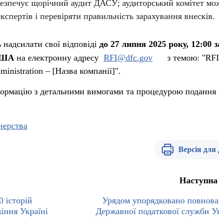
безпечує щорічний аудит ДАСУ; аудиторський комітет мо
кспертів і перевіряти правильність зарахування внесків.
 надсилати свої відповіді
до 27 липня 2025 року, 12:00 з
 США
на електронну адресу
RFI@dfc.gov
з темою: "RFI
ministration – [Назва компанії]".
формацію з детальними вимогами та процедурою подання
нерства
Версія для
Наступна
0 історій
Урядом упорядковано повнов
жіння Україні
Державної податкової служби У