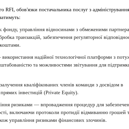
о RFI, обов'язки постачальника послуг з адмініструванн
чатимуть:
к фонду, управління відносинами з обмеженими партнер
 обробка транзакцій, забезпечення регуляторної відповіднос
 коштами.
— використання надійної технологічної платформи з пот
сштабованістю та можливостями звітування для підтримк
алучення кваліфікованих членів команди з досвідом в
прямих інвестицій (Private Equity).
вління ризиками — впровадження процедур для забезпече
ості, включаючи протоколи протидії відмиванню грошей 
також управління ризиками фінансових злочинів.