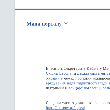
Мапа порталу
Перейти на сайт Ukraine.ua
Власність Секретаріату Кабінету Мін
Східна Європа
та
Державним агентст
України
у межах програми міжнародн
врядування задля підзвітності влади 
підтримки
Швейцарської агенції розв
Якщо ви маєте зауваження або пропоз
https://ukc.gov.ua/appeal