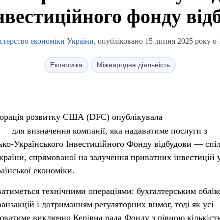
нвестиційного фонду від
стерство економіки України
, опубліковано 15 липня 2025 року о 
Економіка
Міжнародна діяльність
орація розвитку США (DFC) опублікувала
для визначення компанії, яка надаватиме послуги з
ко-Українського Інвестиційного Фонду відбудови — спі
країни, спрямованої на залучення приватних інвестицій 
аїнської економіки.
атиметься технічними операціями: бухгалтерським облік
анзакцій і дотриманням регуляторних вимог, тоді як усі
юватиме виключно Керівна рада Фонду з рівною кількіст