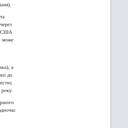
ким).
та
через
га США
н може
ка), а
ані до
ністю;
 року.
ершого
одночас