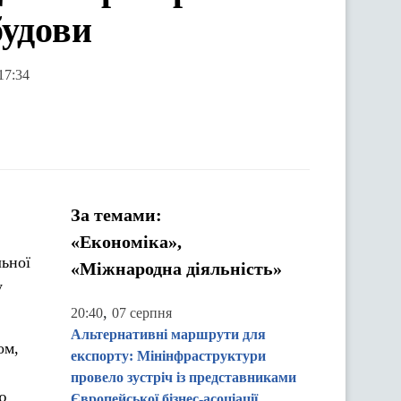
будови
17:34
За темами:
«Економіка»,
льної
«Міжнародна діяльність»
у
,
20:40
07 серпня
Альтернативні маршрути для
ом,
експорту: Мінінфраструктури
провело зустріч із представниками
ю
Європейської бізнес-асоціації