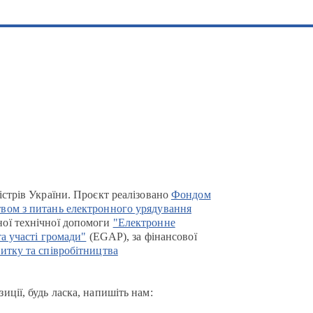
істрів України. Проєкт реалізовано
Фондом
вом з питань електронного урядування
ої технічної допомоги
"Електронне
та участі громади"
(EGAP), за фінансової
итку та співробітництва
иції, будь ласка, напишіть нам: