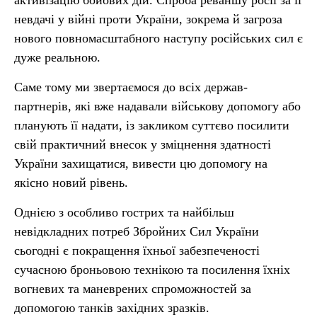
активізацію бойових дій. Спроба реваншу росії за її
невдачі у війні проти України, зокрема й загроза
нового повномасштабного наступу російських сил є
дуже реальною.
Саме тому ми звертаємося до всіх держав-
партнерів, які вже надавали військову допомогу або
планують її надати, із закликом суттєво посилити
свій практичний внесок у зміцнення здатності
України захищатися, вивести цю допомогу на
якісно новий рівень.
Однією з особливо гострих та найбільш
невідкладних потреб Збройних Сил України
сьогодні є покращення їхньої забезпеченості
сучасною броньовою технікою та посилення їхніх
вогневих та маневрених спроможностей за
допомогою танків західних зразків.