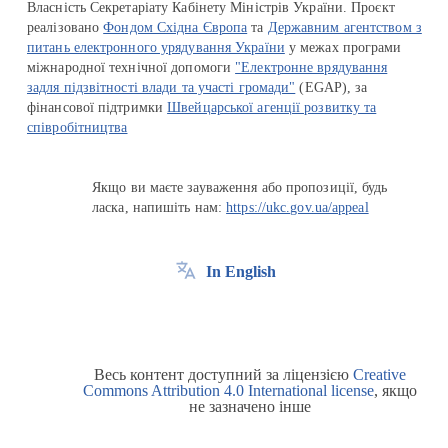
Власність Секретаріату Кабінету Міністрів України. Проєкт
реалізовано
Фондом Східна Європа
та
Державним агентством з
питань електронного урядування України
у межах програми
міжнародної технічної допомоги
"Електронне врядування
задля підзвітності влади та участі громади"
(EGAP), за
фінансової підтримки
Швейцарської агенції розвитку та
співробітництва
Якщо ви маєте зауваження або пропозиції, будь
ласка, напишіть нам:
https://ukc.gov.ua/appeal
In English
Весь контент доступний за ліцензією
Creative
Commons Attribution 4.0 International license
, якщо
не зазначено інше