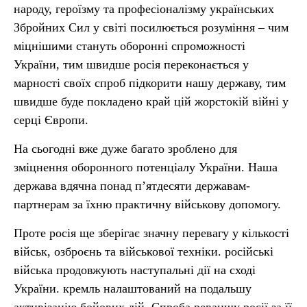
народу, героїзму та професіоналізму українських
Збройних Сил у світі посилюється розуміння – чим
міцнішими стануть оборонні спроможності
України, тим швидше росія переконається у
марності своїх спроб підкорити нашу державу, тим
швидше буде покладено край цій жорстокій війні у
серці Європи.
На сьогодні вже дуже багато зроблено для
зміцнення оборонного потенціалу України. Наша
держава вдячна понад п’ятдесяти державам-
партнерам за їхню практичну військову допомогу.
Проте росія ще зберігає значну перевагу у кількості
військ, озброєнь та військової техніки. російські
війська продовжують наступальні дії на сході
України. кремль налаштований на подальшу