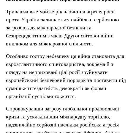
Триваюча вже майже рік злочинна агресія росії
проти України залишається найбільш серйозною
загрозою для міжнародної безпеки та
безпрецедентним з часів Другої світової війни
викликом для міжнародної спільноти.
Особливо гостру небезпеку ця війна становить для
євроатлантичного співтовариства, зокрема й з
огляду на неприховані цілі росії зруйнувати
європейський безпековий порядок та поставити під
сумнів життєздатність демократії як форми
організації суспільного життя.
Спровокувавши загрозу глобальної продовольчої
кризи та ускладнивши міжнародну торгівлю,
надзвичайно серйозні наслідки російська агресія
спричинила для багатьох держав Африки, Азії та