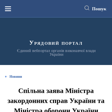
до
основного
Пошук
вмісту
Меню
Урядовий портал
Єдиний вебпортал органів виконавчої влади
України
Новини
Спільна заява Міністра
закордонних справ України та
Міністра оборони України