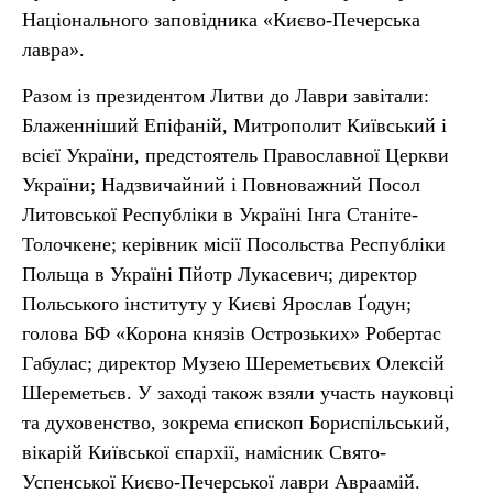
Національного заповідника «Києво-Печерська
лавра».
Разом із президентом Литви до Лаври завітали:
Блаженніший Епіфаній, Митрополит Київський і
всієї України, предстоятель Православної Церкви
України; Надзвичайний і Повноважний Посол
Литовської Республіки в Україні Інга Станіте-
Толочкене; керівник місії Посольства Республіки
Польща в Україні Пйотр Лукасевич; директор
Польського інституту у Києві Ярослав Ґодун;
голова БФ «Корона князів Острозьких» Робертас
Габулас; директор Музею Шереметьєвих Олексій
Шереметьєв. У заході також взяли участь науковці
та духовенство, зокрема єпископ Бориспільський,
вікарій Київської єпархії, намісник Свято-
Успенської Києво-Печерської лаври Авраамій.