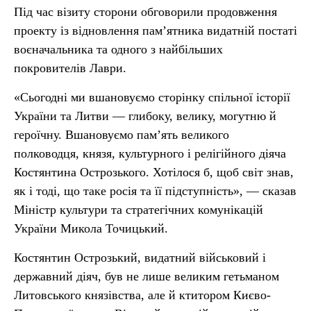
Під час візиту сторони обговорили продовження
проекту із відновлення пам’ятника видатній постаті
воєначальника та одного з найбільших
покровителів Лаври.
«Сьогодні ми вшановуємо сторінку спільної історії
України та Литви — глибоку, велику, могутню й
героїчну. Вшановуємо пам’ять великого
полководця, князя, культурного і релігійного діяча
Костянтина Острозького. Хотілося б, щоб світ знав,
як і тоді, що таке росія та її підступність», — сказав
Міністр культури та стратегічних комунікацій
України Микола Точицький.
Костянтин Острозький, видатний військовий і
державний діяч, був не лише великим гетьманом
Литовського князівства, але й ктитором Києво-