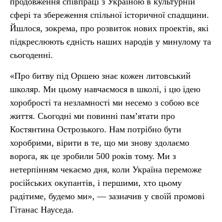
продовження співпраці з Україною в культурній
сфері та збереження спільної історичної спадщини.
Йшлося, зокрема, про розвиток нових проектів, які
підкреслюють єдність наших народів у минулому та
сьогоденні.
«Про битву під Оршею знає кожен литовський
школяр. Ми цьому навчаємося в школі, і цю ідею
хоробрості та незламності ми несемо з собою все
життя. Сьогодні ми повинні пам’ятати про
Костянтина Острозького. Нам потрібно бути
хоробрими, вірити в те, що ми знову здолаємо
ворога, як це зробили 500 років тому. Ми з
нетерпінням чекаємо дня, коли Україна переможе
російських окупантів, і першими, хто цьому
радітиме, будемо ми», — зазначив у своїй промові
Гітанас Науседа.