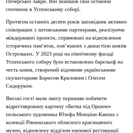
Печерської лаври. Він знайшов свій останній
спочинок в Успенському соборі.
Протягом останніх десяти років заповідник активно
співпрацює з литовськими партнерами, реалізуючи
міждержавні проекти, спрямовані на відновлення
історичних пам’яток, пов’язаних з династією князів
Острозьких. У 2023 році на північному фасаді
Успенського собору було встановлено барельєф на
честь князя, створений відомими українськими
скульпторами Борисом Криловим і Олесем
Сидоруком.
Високі гості мали змогу першими побачити
відреставровану картину «Битва під Оршею»
польського художника Юзефа Менціни-Кжеша з
колекції Рівненського обласного краєзнавчого
музею, відновлену відділом наукової реставрації