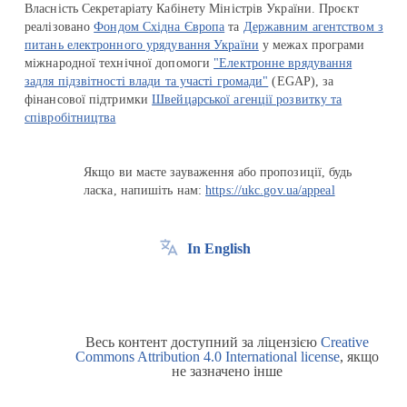
Власність Секретаріату Кабінету Міністрів України. Проєкт
реалізовано
Фондом Східна Європа
та
Державним агентством з
питань електронного урядування України
у межах програми
міжнародної технічної допомоги
"Електронне врядування
задля підзвітності влади та участі громади"
(EGAP), за
фінансової підтримки
Швейцарської агенції розвитку та
співробітництва
Якщо ви маєте зауваження або пропозиції, будь
ласка, напишіть нам:
https://ukc.gov.ua/appeal
In English
Весь контент доступний за ліцензією
Creative
Commons Attribution 4.0 International license
, якщо
не зазначено інше