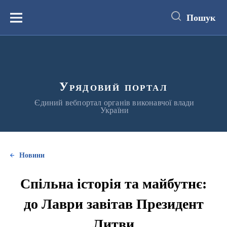
до
основного
Пошук
вмісту
Меню
Урядовий портал
Єдиний вебпортал органів виконавчої влади
України
Новини
Спільна історія та майбутнє:
до Лаври завітав Президент
Литви