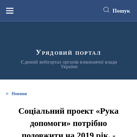
до
основного
Пошук
вмісту
Меню
Урядовий портал
Єдиний вебпортал органів виконавчої влади
України
Новини
Соціальний проект «Рука
допомоги» потрібно
подовжити на 2019 рік, -