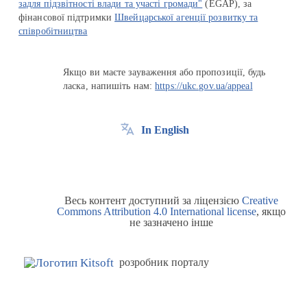
задля підзвітності влади та участі громади"
(EGAP), за
фінансової підтримки
Швейцарської агенції розвитку та
співробітництва
Якщо ви маєте зауваження або пропозиції, будь
ласка, напишіть нам:
https://ukc.gov.ua/appeal
In English
Весь контент доступний за ліцензією
Creative
Commons Attribution 4.0 International license
, якщо
не зазначено інше
розробник порталу