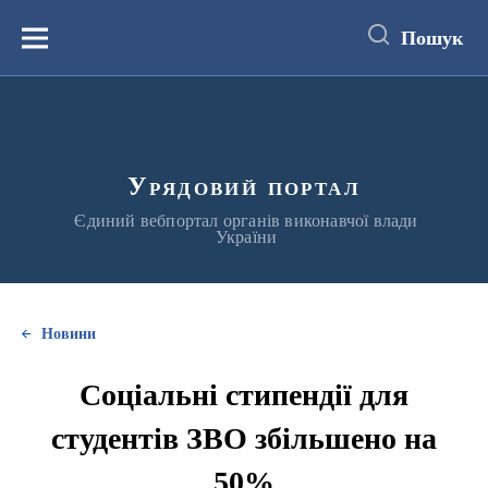
до
основного
Пошук
вмісту
Меню
Урядовий портал
Єдиний вебпортал органів виконавчої влади
України
Новини
Соціальні стипендії для
студентів ЗВО збільшено на
50%