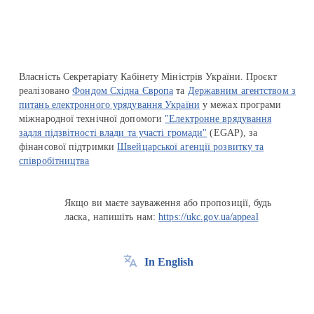
Власність Секретаріату Кабінету Міністрів України. Проєкт
реалізовано
Фондом Східна Європа
та
Державним агентством з
питань електронного урядування України
у межах програми
міжнародної технічної допомоги
"Електронне врядування
задля підзвітності влади та участі громади"
(EGAP), за
фінансової підтримки
Швейцарської агенції розвитку та
співробітництва
Якщо ви маєте зауваження або пропозиції, будь
ласка, напишіть нам:
https://ukc.gov.ua/appeal
In English