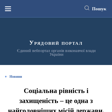
до
основного
Пошук
вмісту
Меню
Урядовий портал
Єдиний вебпортал органів виконавчої влади
України
Новини
Соціальна рівність і
захищеність – це одна з
найголовніших місій держави,