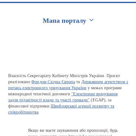
Мапа порталу
Перейти на сайт Ukraine.ua
Власність Секретаріату Кабінету Міністрів України. Проєкт
реалізовано
Фондом Східна Європа
та
Державним агентством з
питань електронного урядування України
у межах програми
міжнародної технічної допомоги
"Електронне врядування
задля підзвітності влади та участі громади"
(EGAP), за
фінансової підтримки
Швейцарської агенції розвитку та
співробітництва
Якщо ви маєте зауваження або пропозиції, будь