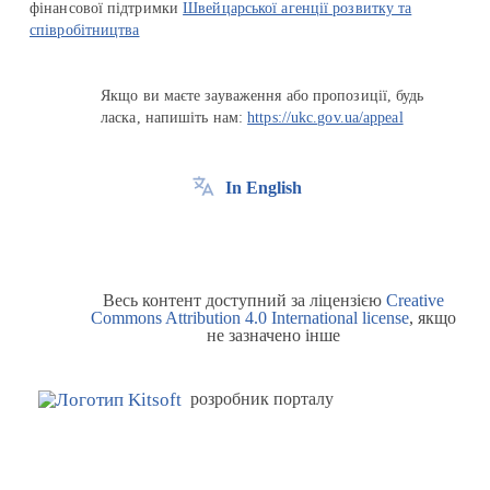
фінансової підтримки
Швейцарської агенції розвитку та
співробітництва
Якщо ви маєте зауваження або пропозиції, будь
ласка, напишіть нам:
https://ukc.gov.ua/appeal
In English
Весь контент доступний за ліцензією
Creative
Commons Attribution 4.0 International license
, якщо
не зазначено інше
розробник порталу