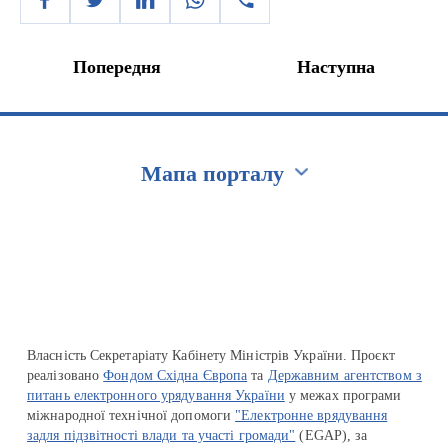
Попередня
Наступна
Мапа порталу
Перейти на сайт Ukraine.ua
Власність Секретаріату Кабінету Міністрів України. Проєкт
реалізовано
Фондом Східна Європа
та
Державним агентством з
питань електронного урядування України
у межах програми
міжнародної технічної допомоги
"Електронне врядування
задля підзвітності влади та участі громади"
(EGAP), за