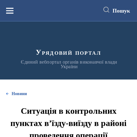
до
основного
Пошук
вмісту
Меню
Урядовий портал
Єдиний вебпортал органів виконавчої влади
України
Новини
Ситуація в контрольних
пунктах в’їзду-виїзду в районі
проведення операції