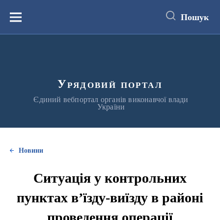
до
основного
Пошук
вмісту
Меню
Урядовий портал
Єдиний вебпортал органів виконавчої влади
України
Новини
Ситуація у контрольних
пунктах в’їзду-виїзду в районі
проведення операції