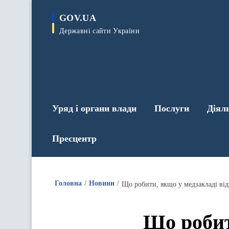
до
основного
GOV.UA
вмісту
Державні сайти України
Уряд і органи влади
Послуги
Діял
Пресцентр
Головна
Новини
Що робити, якщо у медзакладі від
Що робит