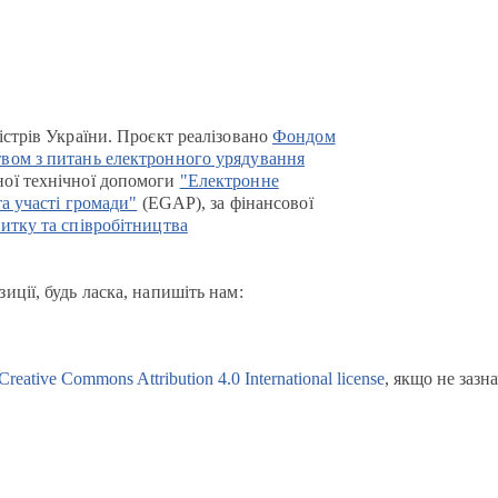
істрів України. Проєкт реалізовано
Фондом
вом з питань електронного урядування
ої технічної допомоги
"Електронне
та участі громади"
(EGAP), за фінансової
итку та співробітництва
иції, будь ласка, напишіть нам:
Creative Commons Attribution 4.0 International license
, якщо не зазн