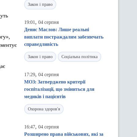
Закон і право
дуть
,
19:01
04 серпня
Денис Маслов: Лише реальні
гу»,
виплати постраждалим забезпечать
справедливість
аментує
Закон і право
Соціальна політика
дає
,
17:29
04 серпня
МОЗ: Затверджено критерії
госпіталізації, що зміниться для
медиків і пацієнтів
Охорона здоров'я
,
16:47
04 серпня
Розширено права військових, які за