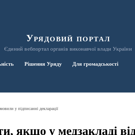
Урядовий портал
Єдиний вебпортал органів виконавчої влади України
ьність
Рішення Уряду
Для громадськості
мовили у підписанні декларації
и, якщо у медзакладі ві