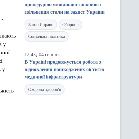
процедурою умовно-дострокового
звільнення стали на захист України
 -
Закон і право
Оборона
ешкають
Соціальна політика
є у
чної
,
12:43
04 серпня
і
В Україні продовжується робота з
 у
відновлення пошкоджених об’єктів
медичної інфраструктури
Охорона здоров'я
ькість