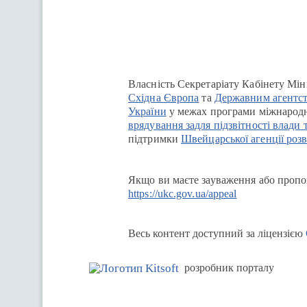
Власність Секретаріату Кабінету Мін
Східна Європа
та
Державним агентст
України
у межах програми міжнародн
врядування задля підзвітності влади 
підтримки
Швейцарської агенції розв
Якщо ви маєте зауваження або пропоз
https://ukc.gov.ua/appeal
Весь контент доступний за ліцензією
розробник порталу