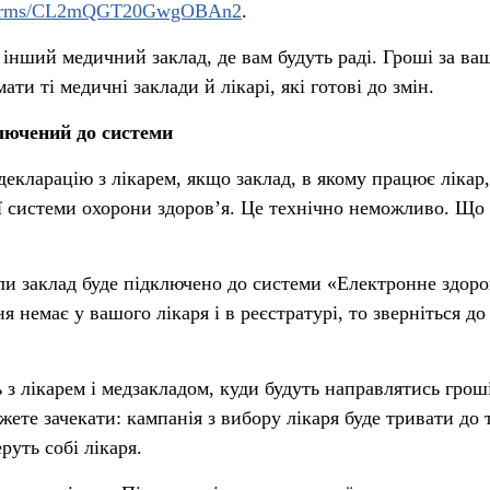
l/forms/CL2mQGT20GwgOBAn2
.
 інший медичний заклад, де вам будуть раді. Гроші за ва
ти ті медичні заклади й лікарі, які готові до змін.
ключений до системи
екларацію з лікарем, якщо заклад, в якому працює лікар,
ї системи охорони здоров’я. Це технічно неможливо. Що
оли заклад буде підключено до системи «Електронне здоро
я немає у вашого лікаря і в реєстратурі, то зверніться до
з лікарем і медзакладом, куди будуть направлятись гроші
ете зачекати: кампанія з вибору лікаря буде тривати до 
еруть собі лікаря.