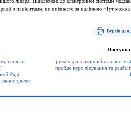
іншого лікаря. Підключені до електронної системи медзак
арації з пацієнтами, ви впізнаєте за наліпкою «Тут можна
Версія для
Наступна
ть, скільки
Група українських військовослуж
ї
пройде курс лікування та реабіліт
вній Раді
 законопроект