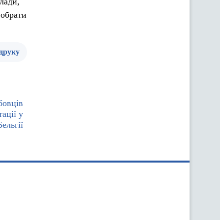
лади,
 обрати
 друку
бовців
ації у
Бельгії