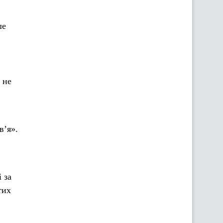
ше
 не
в’я».
 за
тих