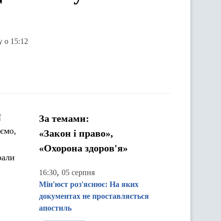
у о 15:12
ї
За темами:
уємо,
«Закон і право»,
«Охорона здоров'я»
рали
,
16:30
05 серпня
Мін'юст роз'яснює: На яких
документах не проставляється
апостиль