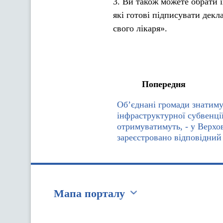
3. Ви також можете обрати 
які готові підписувати декл
свого лікаря».
Попередня
Об’єднані громади знатиму
інфраструктурної субвенці
отримуватимуть, - у Верхо
зареєстровано відповідний
Мапа порталу
Перейти на сайт Ukraine.ua