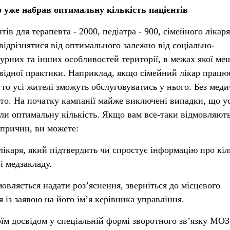
р уже набрав оптимальну кількість пацієнтів
ів для терапевта - 2000, педіатра - 900, сімейного лікаря
відрізнятися від оптимального залежно від соціально-
урних та інших особливостей території, в межах якої м
відної практики. Наприклад, якщо сімейний лікар працю
 то усі жителі зможуть обслуговуватись у нього. Без меди
то. На початку кампанії майже виключені випадки, що ус
али оптимальну кількість. Якщо вам все-таки відмовляють
 причин, ви можете:
лікаря, який підтвердить чи спростує інформацію про кіл
і медзакладу.
овляється надати роз’яснення, зверніться до місцевого
 із заявою на його ім’я керівника управління.
оїм досвідом у спеціальній формі зворотного зв’язку МОЗ