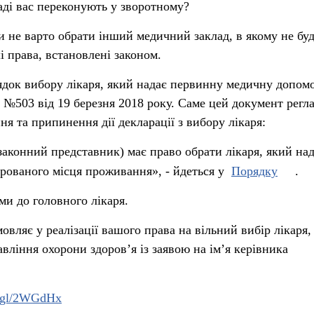
ді вас переконують у зворотному?
и не варто обрати інший медичний заклад, в якому не бу
 права, встановлені законом.
док вибору лікаря, який надає первинну медичну допомо
№503 від 19 березня 2018 року. Саме цей документ регл
ня та припинення дії декларації з вибору лікаря:
 законний представник) має право обрати лікаря, який на
рованого місця проживання», - йдеться у
Порядку
.
ями до головного лікаря.
овляє у реалізації вашого права на вільний вибір лікаря,
авління охорони здоров’я із заявою на ім’я керівника
o.gl/2WGdHx