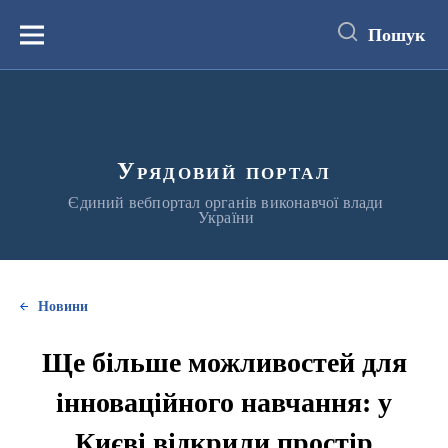
до
основного
Пошук
вмісту
Меню
Урядовий портал
Єдиний вебпортал органів виконавчої влади
України
Новини
Ще більше можливостей для
інноваційного навчання: у
Києві відкрили простір