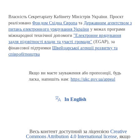
Власність Секретаріату Кабінету Міністрів України. Проєкт
реалізовано
Фондом Східна Європа
та
Державним агентством з
питань електронного урядування України
у межах програми
міжнародної технічної допомоги
"Електронне врядування
задля підзвітності влади та участі громади"
(EGAP), за
фінансової підтримки
Швейцарської агенції розвитку та
співробітництва
Якщо ви маєте зауваження або пропозиції, будь
ласка, напишіть нам:
https://ukc.gov.ua/appeal
In English
Весь контент доступний за ліцензією
Creative
Commons Attribution 4.0 International license
, якщо