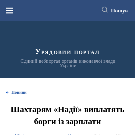
до
основного
Пошук
вмісту
Меню
Урядовий портал
Єдиний вебпортал органів виконавчої влади
України
Новини
Шахтарям «Надії» виплатять
борги із зарплати