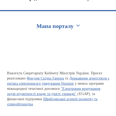
Мапа порталу
Перейти на сайт Ukraine.ua
Власність Секретаріату Кабінету Міністрів України. Проєкт
реалізовано
Фондом Східна Європа
та
Державним агентством з
питань електронного урядування України
у межах програми
міжнародної технічної допомоги
"Електронне врядування
задля підзвітності влади та участі громади"
(EGAP), за
фінансової підтримки
Швейцарської агенції розвитку та
співробітництва