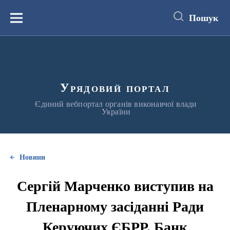
до
основного
Пошук
вмісту
Меню
Урядовий портал
Єдиний вебпортал органів виконавчої влади
України
Новини
Сергій Марченко виступив на
Пленарному засіданні Ради
Керуючих ЄБРР. Банк