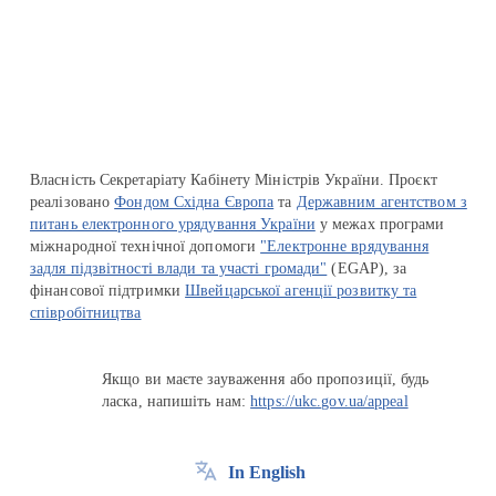
Перейти на сайт Ukraine.ua
Власність Секретаріату Кабінету Міністрів України. Проєкт
реалізовано
Фондом Східна Європа
та
Державним агентством з
питань електронного урядування України
у межах програми
міжнародної технічної допомоги
"Електронне врядування
задля підзвітності влади та участі громади"
(EGAP), за
фінансової підтримки
Швейцарської агенції розвитку та
співробітництва
Якщо ви маєте зауваження або пропозиції, будь
ласка, напишіть нам:
https://ukc.gov.ua/appeal
In English