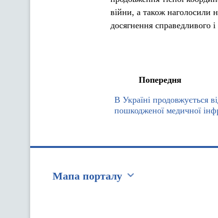
війни, а також наголосили 
досягнення справедливого і 
Попередня
В Україні продовжується в
пошкодженої медичної інф
Мапа порталу
Перейти на сайт Ukraine.ua