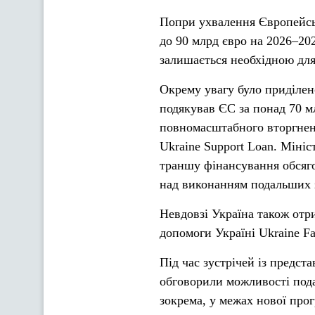
Попри ухвалення Європейсь
до 90 млрд євро на 2026–20
залишається необхідною дл
Окрему увагу було приділе
подякував ЄС за понад 70 м
повномасштабного вторгненн
Ukraine Support Loan. Міні
траншу фінансування обсяго
над виконанням подальших 
Невдовзі Україна також отри
допомоги Україні Ukraine Fac
Під час зустрічей із предс
обговорили можливості пода
зокрема, у межах нової пр