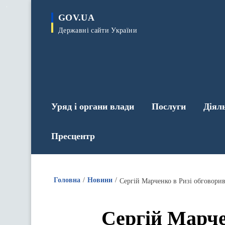
до
основного
GOV.UA
вмісту
Державні сайти України
Уряд і органи влади
Послуги
Діял
Пресцентр
Головна
Новини
Сергій Марче