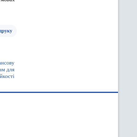
 друку
ансову
ам для
йкості