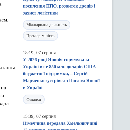
а
посилення ППО, розвиток дронів і
захист логістики
чем.
Міжнародна діяльність
Прем'єр-міністр
,
18:19
07 серпня
У 2026 році Японія спрямувала
Україні вже 850 млн доларів США
питання
бюджетної підтримки, – Сергій
Марченко зустрівся з Послом Японії
 на
в Україні
на
Фінанси
одна
,
15:39
07 серпня
Німеччина передала Хмельниччині