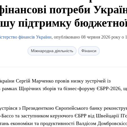
інансові потреби Україн
шу підтримку бюджетної
істерство фінансів України
, опубліковано 08 червня 2026 року о 
Міжнародна діяльність
Фінанси
країни Сергій Марченко провів низку зустрічей із
 рамках Щорічних зборів та бізнес-форуму ЄБРР-2026, 
устрівся з Президенткою Європейського банку реконструк
-Бассо та заступником керуючого ЄБРР від Швейцарії П'
тань економіки та продуктивності Валдісом Домбровскіс