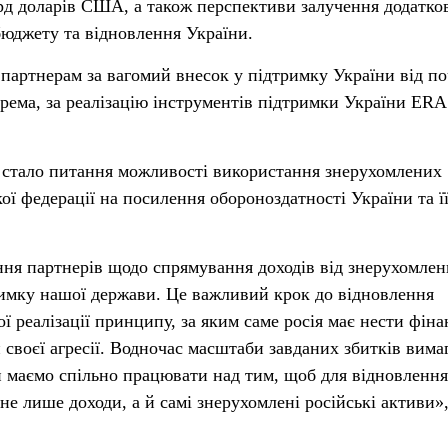
рд доларів США, а також перспективи залучення додатко
бюджету та відновлення України.
 партнерам за вагомий внесок у підтримку України від п
рема, за реалізацію інструментів підтримки України ERA
стало питання можливості використання знерухомлених
ої федерації на посилення обороноздатності України та ї
ння партнерів щодо спрямування доходів від знерухомле
римку нашої держави. Це важливий крок до відновлення
ї реалізації принципу, за яким саме росія має нести фіна
и своєї агресії. Водночас масштаби завданих збитків вима
 маємо спільно працювати над тим, щоб для відновлення
е лише доходи, а й самі знерухомлені російські активи»,