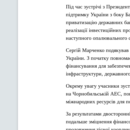
Під час зустрічі з Президе
підтримку України з боку Б
приватизацію державних бан
реалізації інвестиційних пр
наступного опалювального с
Сергій Марченко подякував 
України. З початку повнома
фінансування для забезпечен
інфраструктури, державного
Окрему увагу учасники зус
на Чорнобильській АЕС, пош
міжнародних ресурсів для по
За результатами двосторонн
подальше зміцнення фінансо
продовження тісної координа