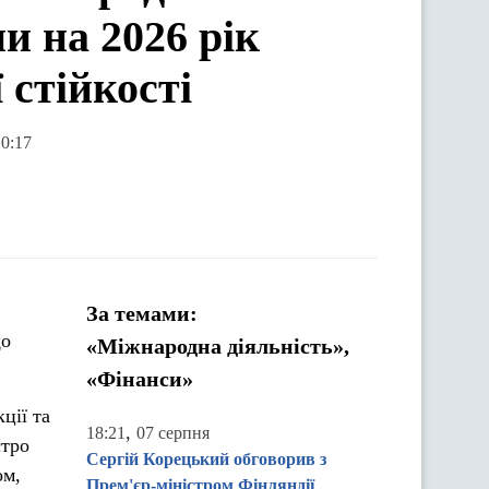
и на 2026 рік
 стійкості
10:17
За темами:
що
«Міжнародна діяльність»,
«Фінанси»
ції та
,
18:21
07 серпня
єтро
Сергій Корецький обговорив з
ом,
Прем'єр-міністром Фінляндії