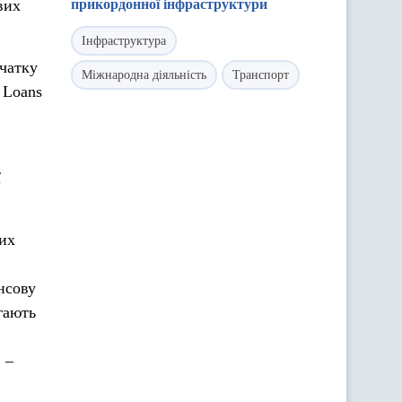
вих
прикордонної інфраструктури
Інфраструктура
очатку
Міжнародна діяльність
Транспорт
 Loans
ї
них
нсову
гають
 –