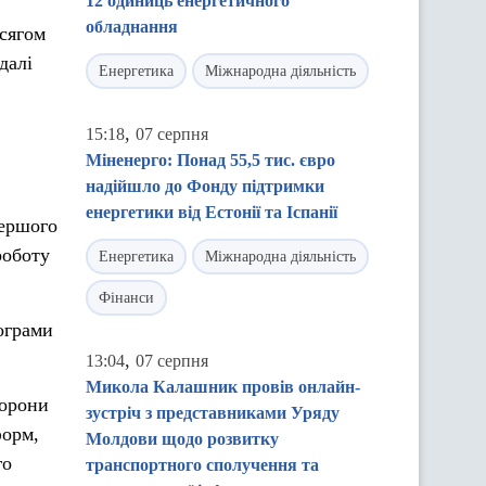
12 одиниць енергетичного
обладнання
сягом
далі
Енергетика
Міжнародна діяльність
,
15:18
07 серпня
Міненерго: Понад 55,5 тис. євро
надійшло до Фонду підтримки
енергетики від Естонії та Іспанії
першого
роботу
Енергетика
Міжнародна діяльність
Фінанси
рограми
,
13:04
07 серпня
Микола Калашник провів онлайн-
торони
зустріч з представниками Уряду
форм,
Молдови щодо розвитку
го
транспортного сполучення та