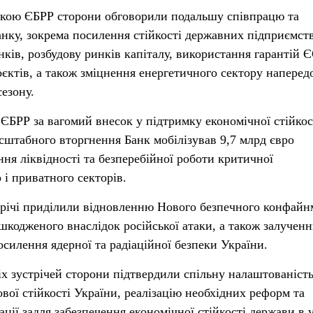
нткою ЄБРР сторони обговорили подальшу співпрацю та
анку, зокрема посилення стійкості державних підприємств
ків, розбудову ринків капіталу, використання гарантій Є
оєктів, а також зміцнення енергетичного сектору наперед
езону.
ЄБРР за вагомий внесок у підтримку економічної стійкос
сштабного вторгнення Банк мобілізував 9,7 млрд євро
ня ліквідності та безперебійної роботи критичної
 і приватного секторів.
трічі приділили відновленню Нового безпечного конфайн
кодженого внаслідок російської атаки, а також залучен
силення ядерної та радіаційної безпеки України.
іх зустрічей сторони підтвердили спільну налаштованість
вої стійкості України, реалізацію необхідних реформ та
ції задля забезпечення економічної стійкості держави в 