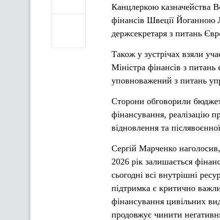
Канцлеркою казначейства Ве
фінансів Швеції Йоганною Л
держсекретаря з питань Євр
Також у зустрічах взяли уча
Міністра фінансів з питань
уповноважений з питань уп
Сторони обговорили бюджетн
фінансування, реалізацію п
відновлення та післявоєнної
Сергій Марченко наголосив
2026 рік залишається фінан
сьогодні всі внутрішні рес
підтримка є критично важли
фінансування цивільних вида
продовжує чинити негативни