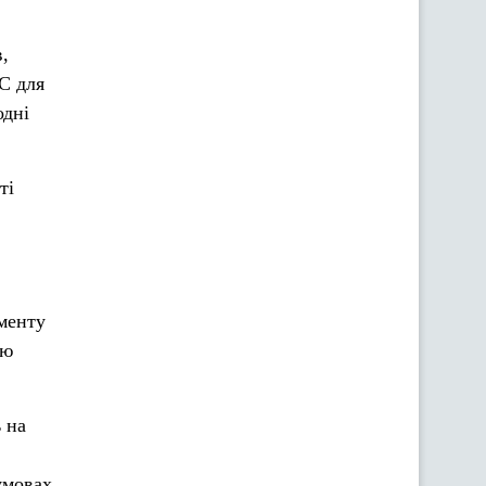
,
С для
одні
ті
менту
ню
 на
умовах