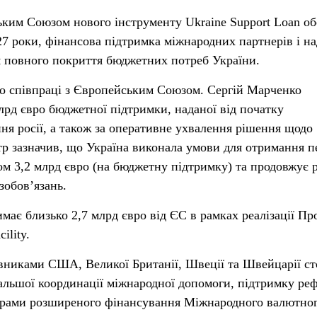
ким Союзом нового інструменту Ukraine Support Loan об
27 роки, фінансова підтримка міжнародних партнерів і на
я повного покриття бюджетних потреб України.
но співпраці з Європейським Союзом. Сергій Марченко
лрд євро бюджетної підтримки, наданої від початку
я росії, а також за оперативне ухвалення рішення щодо
стр зазначив, що Україна виконала умови для отримання 
м 3,2 млрд євро (на бюджетну підтримку) та продовжує 
зобов’язань.
має близько 2,7 млрд євро від ЄС в рамках реалізації П
ility.
тавниками США, Великої Британії, Швеції та Швейцарії с
льшої координації міжнародної допомоги, підтримку ре
ограми розширеного фінансування Міжнародного валютно