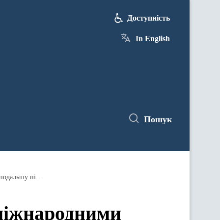
Доступність
In English
Пошук
Сергій Марченко в Ризі обговорив із міжнародними партнерами фінансові потреби України на 2026 рік та подальшу підтримку бюджетної стійкості
 міжнародними