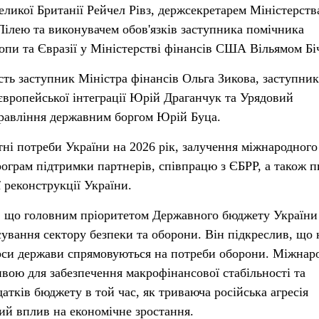
ликої Британії Рейчел Рівз, держсекретарем Міністерств
ілею та виконувачем обов'язків заступника помічника
опи та Євразії у Міністерстві фінансів США Вільямом Бі
сть заступник Міністра фінансів Ольга Зикова, заступник
 європейської інтеграції Юрій Драганчук та Урядовий
равління державним боргом Юрій Буца.
і потреби України на 2026 рік, залучення міжнародного
рограм підтримки партнерів, співпрацю з ЄБРР, а також 
 реконструкції України.
, що головним пріоритетом Державного бюджету України
сування сектору безпеки та оборони. Він підкреслив, що 
урси держави спрямовуються на потреби оборони. Міжнар
вою для забезпечення макрофінансової стабільності та
тків бюджету в той час, як триваюча російська агресія
й вплив на економічне зростання.