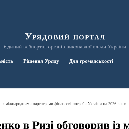
Урядовий портал
Єдиний вебпортал органів виконавчої влади України
ьність
Рішення Уряду
Для громадськості
нко в Ризі обговорив із