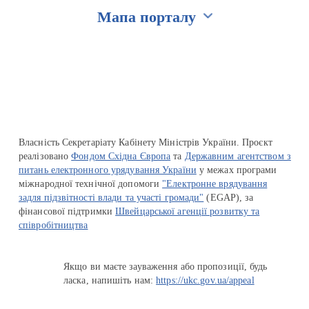
Мапа порталу
Перейти на сайт Ukraine.ua
Власність Секретаріату Кабінету Міністрів України. Проєкт
реалізовано
Фондом Східна Європа
та
Державним агентством з
питань електронного урядування України
у межах програми
міжнародної технічної допомоги
"Електронне врядування
задля підзвітності влади та участі громади"
(EGAP), за
фінансової підтримки
Швейцарської агенції розвитку та
співробітництва
Якщо ви маєте зауваження або пропозиції, будь
ласка, напишіть нам:
https://ukc.gov.ua/appeal