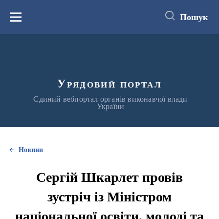
до
основного
Пошук
вмісту
Меню
Урядовий портал
Єдиний вебпортал органів виконавчої влади
України
Новини
Сергій Шкарлет провів
зустріч із Міністром
національної освіти, молоді та