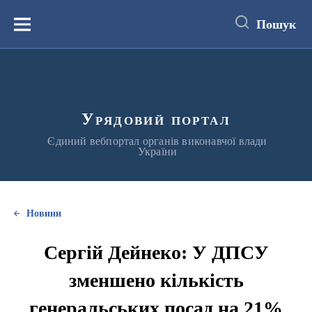
до
основного
Пошук
вмісту
Меню
Урядовий портал
Єдиний вебпортал органів виконавчої влади
України
Новини
Сергій Дейнеко: У ДПСУ
зменшено кількість
генеральських посад на 21%