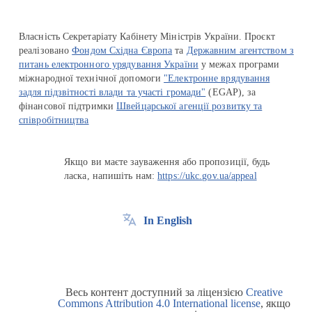
Власність Секретаріату Кабінету Міністрів України. Проєкт
реалізовано
Фондом Східна Європа
та
Державним агентством з
питань електронного урядування України
у межах програми
міжнародної технічної допомоги
"Електронне врядування
задля підзвітності влади та участі громади"
(EGAP), за
фінансової підтримки
Швейцарської агенції розвитку та
співробітництва
Якщо ви маєте зауваження або пропозиції, будь
ласка, напишіть нам:
https://ukc.gov.ua/appeal
In English
Весь контент доступний за ліцензією
Creative
Commons Attribution 4.0 International license
, якщо