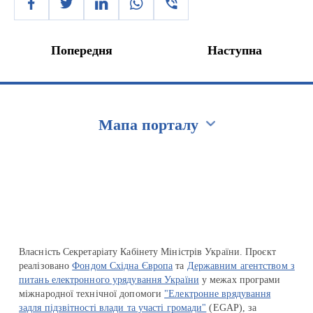
Попередня
Наступна
Мапа порталу
Перейти на сайт Ukraine.ua
Власність Секретаріату Кабінету Міністрів України. Проєкт
реалізовано
Фондом Східна Європа
та
Державним агентством з
питань електронного урядування України
у межах програми
міжнародної технічної допомоги
"Електронне врядування
задля підзвітності влади та участі громади"
(EGAP), за