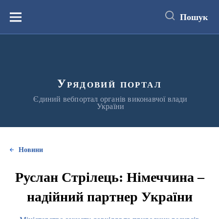
до
основного
Пошук
вмісту
Меню
Урядовий портал
Єдиний вебпортал органів виконавчої влади
України
Новини
Руслан Стрілець: Німеччина –
надійний партнер України