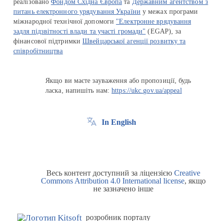
реалізовано
Фондом Східна Європа
та
Державним агентством з
питань електронного урядування України
у межах програми
міжнародної технічної допомоги
"Електронне врядування
задля підзвітності влади та участі громади"
(EGAP), за
фінансової підтримки
Швейцарської агенції розвитку та
співробітництва
Якщо ви маєте зауваження або пропозиції, будь
ласка, напишіть нам:
https://ukc.gov.ua/appeal
In English
Весь контент доступний за ліцензією
Creative
Commons Attribution 4.0 International license
, якщо
не зазначено інше
розробник порталу