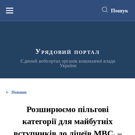
до
основного
Пошук
вмісту
Меню
Урядовий портал
Єдиний вебпортал органів виконавчої влади
України
Новини
Розширюємо пільгові
категорії для майбутніх
вступників до ліцеїв МВС, –