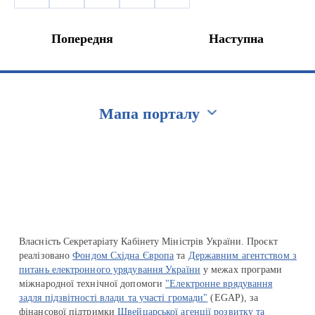
Попередня
Наступна
Мапа порталу
Перейти на сайт Ukraine.ua
Власність Секретаріату Кабінету Міністрів України. Проєкт
реалізовано
Фондом Східна Європа
та
Державним агентством з
питань електронного урядування України
у межах програми
міжнародної технічної допомоги
"Електронне врядування
задля підзвітності влади та участі громади"
(EGAP), за
фінансової підтримки
Швейцарської агенції розвитку та