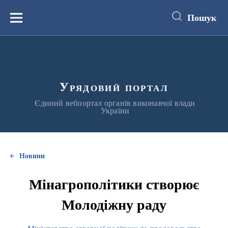
до
основного
Пошук
вмісту
Меню
Урядовий портал
Єдиний вебпортал органів виконавчої влади
України
Новини
Мінагрополітики створює
Молодіжну раду