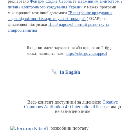
реалізовано
Фондом Східна Європа
та
Державним агентством з
питань електронного урядування України
у межах програми
міжнародної технічної допомоги
"Електронне врядування
задля підзвітності влади та участі громади"
(EGAP), за
фінансової підтримки
Швейцарської агенції розвитку та
співробітництва
Якщо ви маєте зауваження або пропозиції, будь
ласка, напишіть нам:
https://ukc.gov.ua/appeal
In English
Весь контент доступний за ліцензією
Creative
Commons Attribution 4.0 International license
, якщо
не зазначено інше
розробник порталу