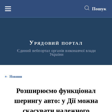
до
основного
Пошук
вмісту
Меню
Урядовий портал
Єдиний вебпортал органів виконавчої влади
України
Новини
Розширюємо функціонал
шерингу авто: у Дії можна
скасувати належного