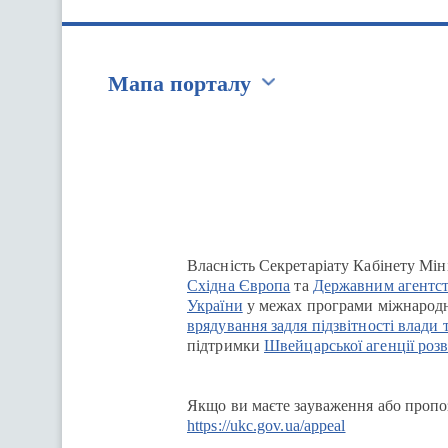
Мапа порталу
Перейти на сайт Ukraine.ua
Власність Секретаріату Кабінету Мін
Східна Європа
та
Державним агентст
України
у межах програми міжнародн
врядування задля підзвітності влади 
підтримки
Швейцарської агенції розв
Якщо ви маєте зауваження або пропоз
https://ukc.gov.ua/appeal