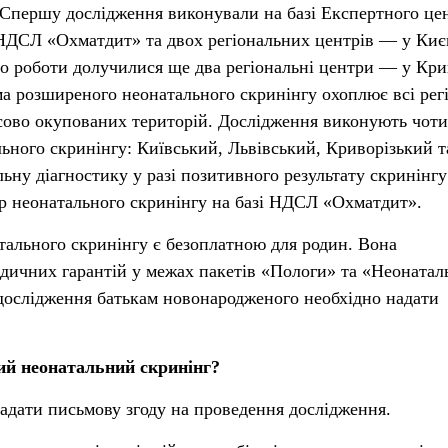
. Спершу дослідження виконували на базі Експертного це
НДСЛ «Охматдит» та двох регіональних центрів — у Києв
 до роботи долучилися ще два регіональні центри — у Кр
ема розширеного неонатального скринінгу охоплює всі рег
сово окупованих територій. Дослідження виконують чот
льного скринінгу: Київський, Львівський, Криворізький т
ьну діагностику у разі позитивного результату скринінгу
р неонатального скринінгу на базі НДСЛ «Охматдит».
ального скринінгу є безоплатною для родин. Вона
дичних гарантій у межах пакетів «Пологи» та «Неонатал
дослідження батькам новонародженого необхідно надати
ий неонатальний скринінг?
адати письмову згоду на проведення дослідження.