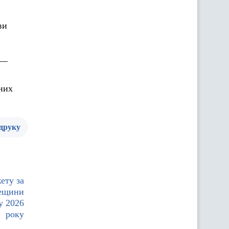
ви
 —
них
 друку
ету за
дещини
у 2026
року