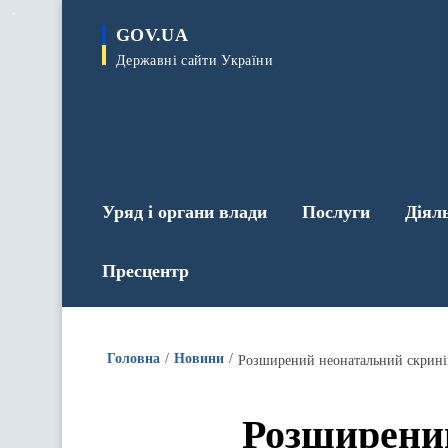
до
основного
GOV.UA
вмісту
Державні сайти України
Уряд і органи влади
Послуги
Діял
Пресцентр
Головна
Новини
Розширений неонатальний скринін
Розширений