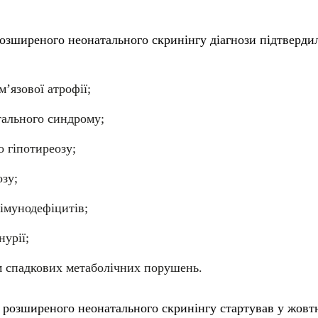
 розширеного неонатального скринінгу діагнози підтверди
м’язової атрофії;
тального синдрому;
 гіпотиреозу;
зу;
імунодефіцитів;
нурії;
м спадкових метаболічних порушень.
 розширеного неонатального скринінгу стартував у жовт