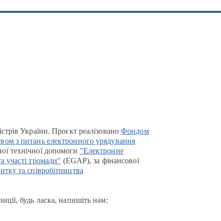
істрів України. Проєкт реалізовано
Фондом
вом з питань електронного урядування
ої технічної допомоги
"Електронне
та участі громади"
(EGAP), за фінансової
итку та співробітництва
иції, будь ласка, напишіть нам: