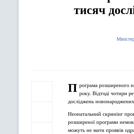
тисяч дос
Міністер
П
рограма розширеного н
року. Відтоді чотири р
досліджень новонароджених
Неонатальний скринінг про
розширеної програми немовл
можуть не мати проявів одр