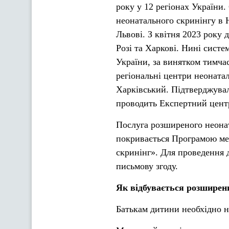
року у 12 регіонах України
неонатального скринінгу в 
Львові. З квітня 2023 року
Розі та Харкові. Нині сист
України, за винятком тимча
регіональні центри неоната
Харківський. Підтверджувал
проводить Експертний цент
Послуга розширеного неонат
покривається Програмою ме
скринінг». Для проведення 
письмову згоду.
Як відбувається розширен
Батькам дитини необхідно н