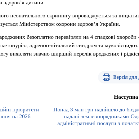
а здоров’я дитини.
ого неонатального скринінгу впроваджується за ініціати
ізується Міністерством охорони здоров’я України.
народжених безоплатно перевіряли на 4 спадкові хвороби
лкетонурію, адреногенітальний синдром та муковісцидоз.
огу виявляти значно ширший перелік вроджених і рідкіс
Версія для
Наступна
ійні пріоритети
Понад 3 млн грн надійшло до бюдж
ання на 2026–
надані землевпорядниками О
адміністративні послуги з початк