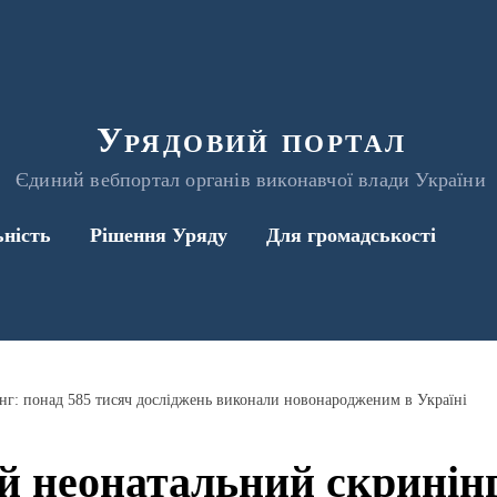
Урядовий портал
Єдиний вебпортал органів виконавчої влади України
ьність
Рішення Уряду
Для громадськості
г: понад 585 тисяч досліджень виконали новонародженим в Україні
 неонатальний скринінг