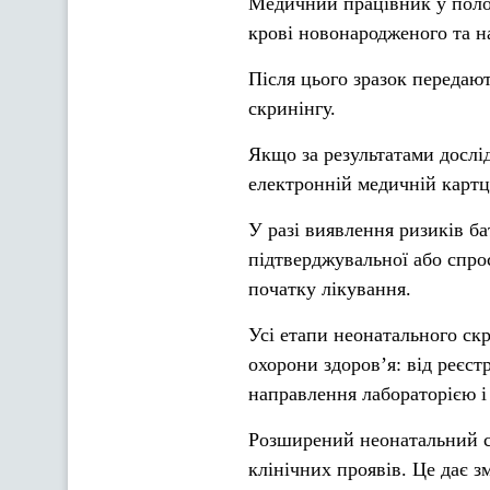
Медичний працівник у полог
крові новонародженого та на
Після цього зразок передаю
скринінгу.
Якщо за результатами дослід
електронній медичній картці
У разі виявлення ризиків б
підтверджувальної або спро
початку лікування.
Усі етапи неонатального ск
охорони здоров’я: від реєст
направлення лабораторією і 
Розширений неонатальний ск
клінічних проявів. Це дає 