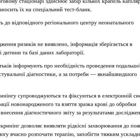
овому стаціонарі здійснює забір кількох крапель капіля
носить їх на спеціальний тест-бланк.
ть до відповідного регіонального центру неонатального
ження ризиків не виявлено, інформація зберігається в
 дитини та базі даних лабораторії.
атьків інформують про необхідність проведення подальшо
стувальної діагностики, а за потреби — якнайшвидшого
ринінгу супроводжуються та фіксуються в електронній си
рації новонародженого та взяття зразка крові до обробки
внесення діагностичного звіту за результатами досліджен
ринінг дозволяє виявляти рідкісні захворювання до поя
змогу вчасно розпочати терапію, запобігти тяжким усклад