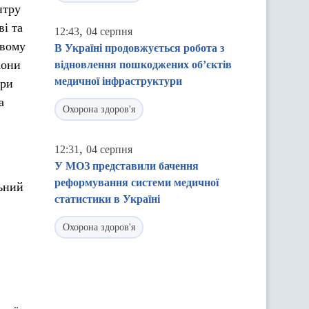
нтру
і та
,
12:43
04 серпня
ивому
В Україні продовжується робота з
іони
відновлення пошкоджених об’єктів
медичної інфраструктури
ири
а
Охорона здоров'я
,
12:31
04 серпня
У МОЗ представили бачення
реформування системи медичної
ьний
статистики в Україні
Охорона здоров'я