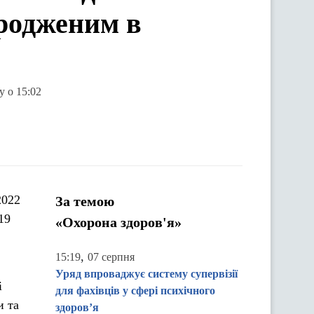
родженим в
у о 15:02
2022
За темою
19
«Охорона здоров'я»
,
15:19
07 серпня
Уряд впроваджує систему супервізії
і
для фахівців у сфері психічного
и та
здоров’я