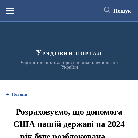
до
основного
Пошук
вмісту
Меню
Урядовий портал
Єдиний вебпортал органів виконавчої влади
України
Новини
Розраховуємо, що допомога
США нашій державі на 2024
рік буде розблокована, —