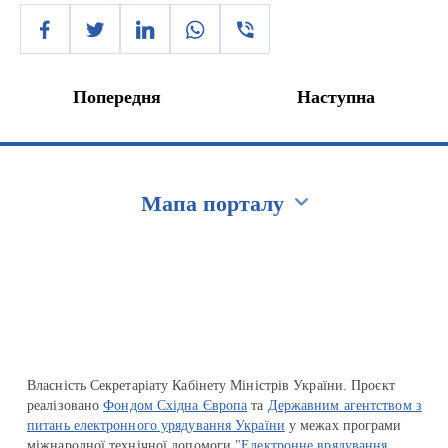
Попередня
Наступна
Мапа порталу
Перейти на сайт Ukraine.ua
Власність Секретаріату Кабінету Міністрів України. Проєкт
реалізовано
Фондом Східна Європа
та
Державним агентством з
питань електронного урядування України
у межах програми
міжнародної технічної допомоги
"Електронне врядування