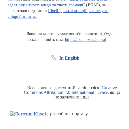
задля підзвітності влади та участі громади"
(EGAP), за
фінансової підтримки
Швейцарської агенції розвитку та
співробітництва
Якщо ви маєте зауваження або пропозиції, будь
ласка, напишіть нам:
https://ukc.gov.ua/appeal
In English
Весь контент доступний за ліцензією
Creative
Commons Attribution 4.0 International license
, якщо
не зазначено інше
розробник порталу