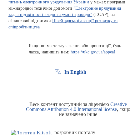
питань електронного урядування України
у межах програми
міжнародної технічної допомоги
"Електронне врядування
задля підзвітності влади та участі громади"
(EGAP), за
фінансової підтримки
Швейцарської агенції розвитку та
співробітництва
Якщо ви маєте зауваження або пропозиції, будь
ласка, напишіть нам:
https://ukc.gov.ua/appeal
In English
Весь контент доступний за ліцензією
Creative
Commons Attribution 4.0 International license
, якщо
не зазначено інше
розробник порталу