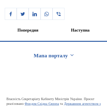
Попередня
Наступна
Мапа порталу
Перейти на сайт Ukraine.ua
Власність Секретаріату Кабінету Міністрів України. Проєкт
реалізовано
Фондом Східна Європа
та
Державним агентством з