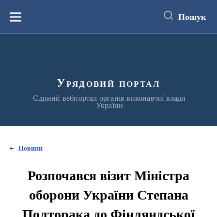
до
основного
Пошук
вмісту
Меню
Урядовий портал
Єдиний вебпортал органів виконавчої влади
України
Новини
Розпочався візит Міністра
оборони України Степана
Полторака до Фінляндської