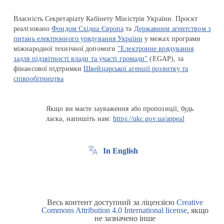
Власність Секретаріату Кабінету Міністрів України. Проєкт
реалізовано
Фондом Східна Європа
та
Державним агентством з
питань електронного урядування України
у межах програми
міжнародної технічної допомоги
"Електронне врядування
задля підзвітності влади та участі громади"
(EGAP), за
фінансової підтримки
Швейцарської агенції розвитку та
співробітництва
Якщо ви маєте зауваження або пропозиції, будь
ласка, напишіть нам:
https://ukc.gov.ua/appeal
In English
Весь контент доступний за ліцензією
Creative
Commons Attribution 4.0 International license
, якщо
не зазначено інше