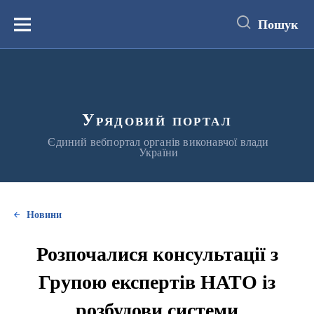
до
основного
Пошук
вмісту
Меню
Урядовий портал
Єдиний вебпортал органів виконавчої влади
України
Новини
Розпочалися консультації з
Групою експертів НАТО із
розбудови системи