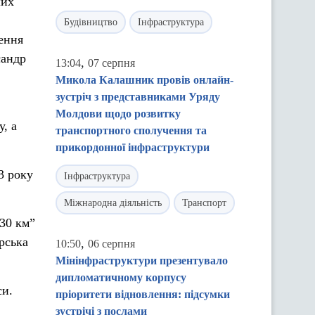
ших
Будівництво
Інфраструктура
ення
сандр
,
13:04
07 серпня
Микола Калашник провів онлайн-
зустріч з представниками Уряду
Молдови щодо розвитку
, а
транспортного сполучення та
прикордонної інфраструктури
3 року
Інфраструктура
Міжнародна діяльність
Транспорт
 30 км”
рська
,
10:50
06 серпня
Мінінфраструктури презентувало
дипломатичному корпусу
си.
пріоритети відновлення: підсумки
зустрічі з послами