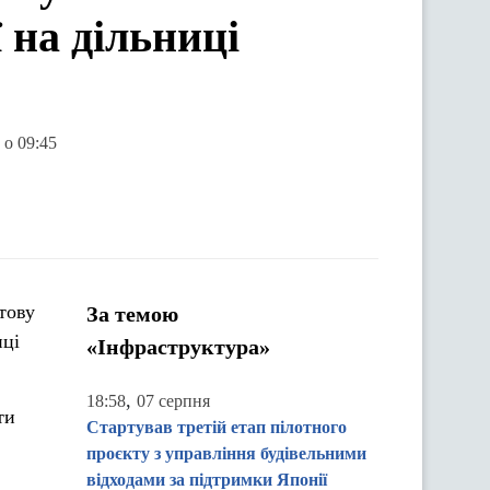
 на дільниці
 о 09:45
тову
За темою
иці
«Інфраструктура»
,
18:58
07 серпня
ти
Стартував третій етап пілотного
проєкту з управління будівельними
відходами за підтримки Японії