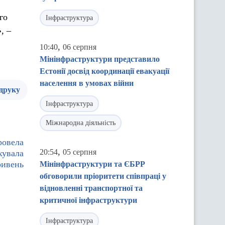
го
Інфраструктура
, –
,
10:40
06 серпня
Мінінфраструктури представило
Естонії досвід координації евакуації
населення в умовах війни
 друку
Інфраструктура
Міжнародна діяльність
ровела
,
20:54
05 серпня
хувала
ривень
Мінінфраструктури та ЄБРР
обговорили пріоритети співпраці у
відновленні транспортної та
критичної інфраструктури
Інфраструктура