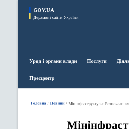
до
основного
GOV.UA
вмісту
Державні сайти України
Уряд і органи влади
Послуги
Діял
Пресцентр
Головна
Новини
Мінінфраструктури: Розпочали вла
Мінінфраст