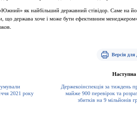
 «Южний» як найбільший державний стівідор. Саме на йо
и, що держава хоче і може бути ефективним менеджером»
аков.
Версія для
Наступна
сумували
Держекоінспекція за тиждень п
іччя 2021 року
майже 900 перевірок та розра
збитків на 9 мільйонів г