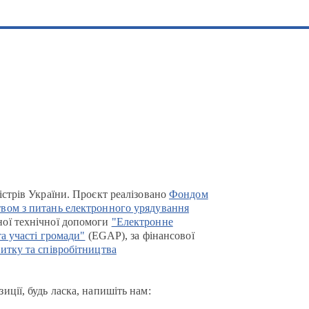
істрів України. Проєкт реалізовано
Фондом
вом з питань електронного урядування
ої технічної допомоги
"Електронне
та участі громади"
(EGAP), за фінансової
итку та співробітництва
иції, будь ласка, напишіть нам: