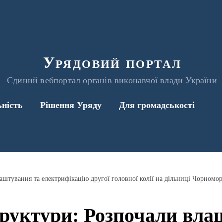
Урядовий портал
Єдиний вебпортал органів виконавчої влади України
ьність
Рішення Уряду
Для громадськості
штування та електрифікацію другої головної колії на дільниці Чорномор
руктури: Розпочали вла