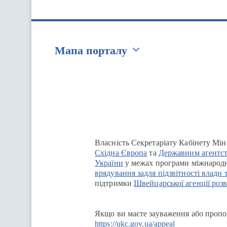
Мапа порталу
Перейти на сайт Ukraine.ua
Власність Секретаріату Кабінету Мін
Східна Європа
та
Державним агентст
України
у межах програми міжнародн
врядування задля підзвітності влади 
підтримки
Швейцарської агенції розв
Якщо ви маєте зауваження або пропоз
https://ukc.gov.ua/appeal