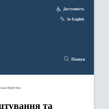
Доступність
In English
Пошук
ська-Берегова
штування та