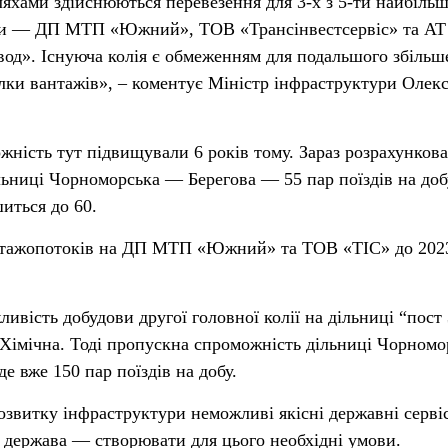
яхами здійснюються перевезення для 3-х з 5-ти найбіль
їни — ДП МТП «Южний», ТОВ «Трансінвестсервіс» та АТ
од». Існуюча колія є обмеженням для подальшого збільш
алки вантажів», – коментує Міністр інфраструктури Олек
ність тут підвищували 6 років тому. Зараз розрахункова
ьниці Чорноморська — Берегова — 55 пар поїздів на добу
иться до 60.
нтажопотоків на ДП МТП «Южний» та ТОВ «ТІС» до 202
ивість добудови другої головної колії на дільниці “пост
 Хімічна. Тоді пропускна спроможність дільниці Чорномо
 вже 150 пар поїздів на добу.
озвитку інфраструктури неможливі якісні державні серві
 держава — створювати для цього необхідні умови.