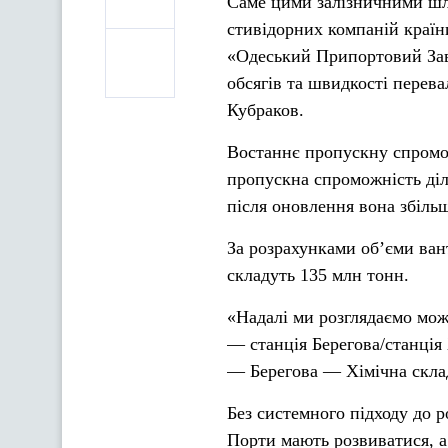
Саме цими залізничними шл
стивідорних компаній кра
«Одеський Припортовий Зав
обсягів та швидкості перев
Кубраков.
Востаннє пропускну спромож
пропускна спроможність діл
після оновлення вона збільш
За розрахунками об’єми ва
складуть 135 млн тонн.
«Надалі ми розглядаємо можл
— станція Берегова/станція
— Берегова — Хімічна складе
Без системного підходу до р
Порти мають розвиватися, а