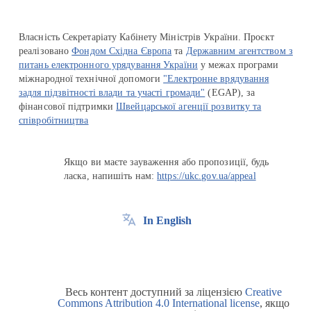
Власність Секретаріату Кабінету Міністрів України. Проєкт
реалізовано
Фондом Східна Європа
та
Державним агентством з
питань електронного урядування України
у межах програми
міжнародної технічної допомоги
"Електронне врядування
задля підзвітності влади та участі громади"
(EGAP), за
фінансової підтримки
Швейцарської агенції розвитку та
співробітництва
Якщо ви маєте зауваження або пропозиції, будь
ласка, напишіть нам:
https://ukc.gov.ua/appeal
In English
Весь контент доступний за ліцензією
Creative
Commons Attribution 4.0 International license
, якщо