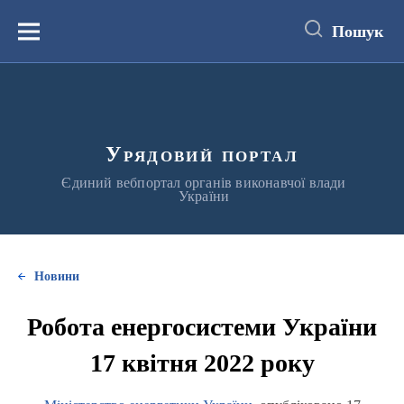
до
основного
Пошук
вмісту
Меню
Урядовий портал
Єдиний вебпортал органів виконавчої влади
України
Новини
Робота енергосистеми України
17 квітня 2022 року