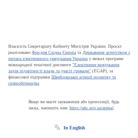
Перейти на сайт Ukraine.ua
Власність Секретаріату Кабінету Міністрів України. Проєкт
реалізовано
Фондом Східна Європа
та
Державним агентством з
питань електронного урядування України
у межах програми
міжнародної технічної допомоги
"Електронне врядування
задля підзвітності влади та участі громади"
(EGAP), за
фінансової підтримки
Швейцарської агенції розвитку та
співробітництва
Якщо ви маєте зауваження або пропозиції, будь
ласка, напишіть нам:
https://ukc.gov.ua/appeal
In English