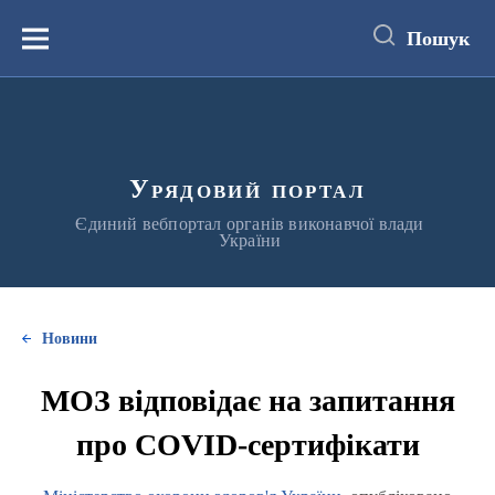
до
основного
Пошук
вмісту
Меню
Урядовий портал
Єдиний вебпортал органів виконавчої влади
України
Новини
МОЗ відповідає на запитання
про COVID-сертифікати